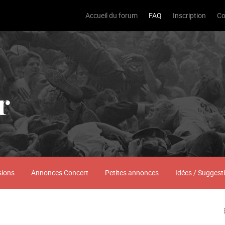
Accueil du forum
FAQ
Inscription
Co
r
sions
Annonces Concert
Petites annonces
Idées / Suggest