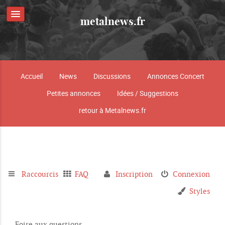
metalnews.fr
Accueil
News
Discussions
Annonces Concert
Petites annonces
Idées / Suggestions
retour à Metalnews.fr
Raccourcis
FAQ
Inscription
Connexion
Styles
Foire aux questions