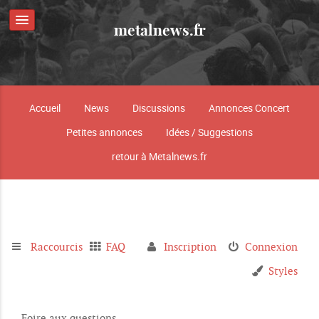
metalnews.fr
Accueil
News
Discussions
Annonces Concert
Petites annonces
Idées / Suggestions
retour à Metalnews.fr
Raccourcis
FAQ
Inscription
Connexion
Styles
Foire aux questions