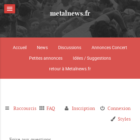
metalnews.fr
Accueil
News
Discussions
Annonces Concert
Petites annonces
Idées / Suggestions
retour à Metalnews.fr
Raccourcis
FAQ
Inscription
Connexion
Styles
Foire aux questions