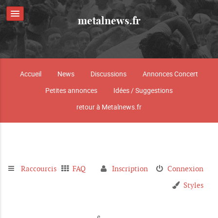
metalnews.fr
Accueil
News
Discussions
Annonces Concert
Petites annonces
Idées / Suggestions
retour à Metalnews.fr
Raccourcis
FAQ
Inscription
Connexion
Styles