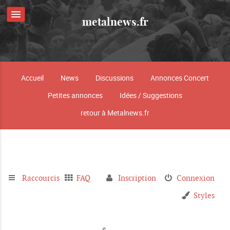
metalnews.fr
Accueil
News
Discussions
Annonces Concert
Petites annonces
Idées / Suggestions
retour à Metalnews.fr
Raccourcis
FAQ
Inscription
Connexion
Styles