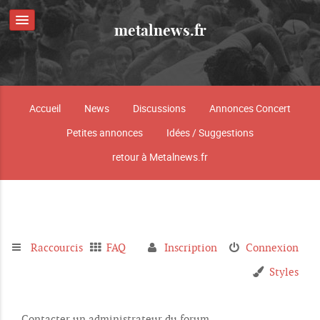
metalnews.fr
Accueil
News
Discussions
Annonces Concert
Petites annonces
Idées / Suggestions
retour à Metalnews.fr
Raccourcis
FAQ
Inscription
Connexion
Styles
Contacter un administrateur du forum