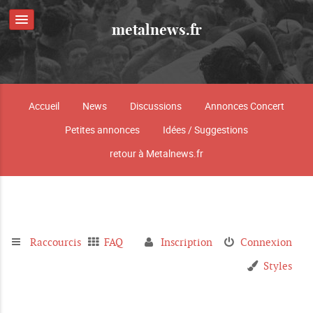
metalnews.fr
Accueil
News
Discussions
Annonces Concert
Petites annonces
Idées / Suggestions
retour à Metalnews.fr
Raccourcis
FAQ
Inscription
Connexion
Styles