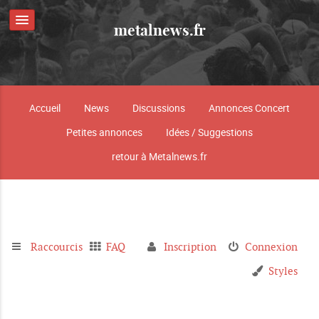
metalnews.fr
Accueil
News
Discussions
Annonces Concert
Petites annonces
Idées / Suggestions
retour à Metalnews.fr
Raccourcis
FAQ
Inscription
Connexion
Styles