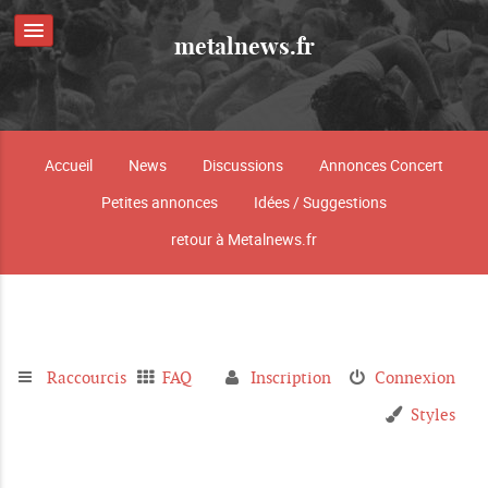
metalnews.fr
Accueil
News
Discussions
Annonces Concert
Petites annonces
Idées / Suggestions
retour à Metalnews.fr
Raccourcis
FAQ
Inscription
Connexion
Styles