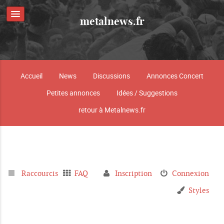
metalnews.fr
Accueil
News
Discussions
Annonces Concert
Petites annonces
Idées / Suggestions
retour à Metalnews.fr
Raccourcis
FAQ
Inscription
Connexion
Styles