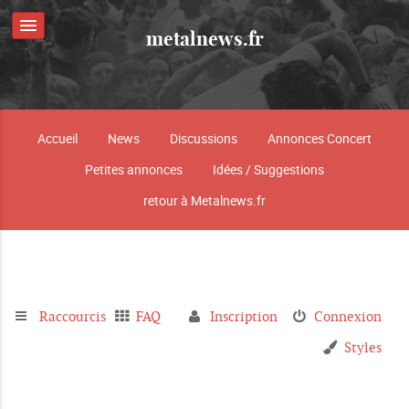
metalnews.fr
Accueil
News
Discussions
Annonces Concert
Petites annonces
Idées / Suggestions
retour à Metalnews.fr
Raccourcis
FAQ
Inscription
Connexion
Styles