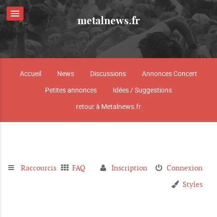
metalnews.fr
Accueil
News
Discussions
Annonces Concert
Petites annonces
Idées / Suggestions
retour à Metalnews.fr
Raccourcis
FAQ
Inscription
Connexion
Styles