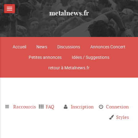
metalnews.fr
Accueil
News
Discussions
Annonces Concert
Petites annonces
Idées / Suggestions
retour à Metalnews.fr
Raccourcis
FAQ
Inscription
Connexion
Styles