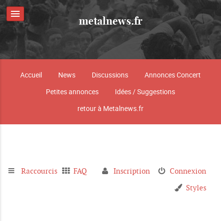
metalnews.fr
Accueil
News
Discussions
Annonces Concert
Petites annonces
Idées / Suggestions
retour à Metalnews.fr
Raccourcis
FAQ
Inscription
Connexion
Styles