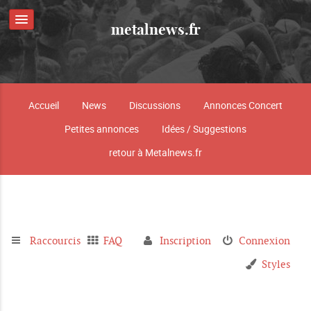
metalnews.fr
Accueil
News
Discussions
Annonces Concert
Petites annonces
Idées / Suggestions
retour à Metalnews.fr
Raccourcis
FAQ
Inscription
Connexion
Styles