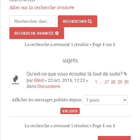
Aller sur la recherche avancée
RECHERCHER
RECHERCHE AVANCÉE
La recherche a retourné 1 résultat • Page
1
sur
1
sujets
Qu'est-ce que vous écoutez là tout de suite?
P
par
Blind
» 22 oct. 2016, 12:23 »
1
…
27
28
29
30
i
dans
Discussions
è
c
Afficher les messages publiés depuis
e
s
j
o
La recherche a retourné 1 résultat • Page
1
sur
1
i
n
t