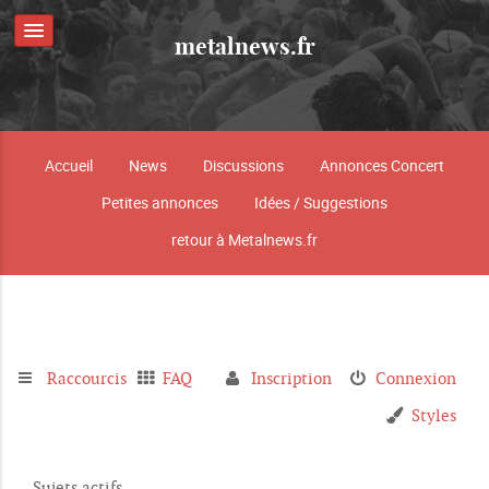
metalnews.fr
Accueil
News
Discussions
Annonces Concert
Petites annonces
Idées / Suggestions
retour à Metalnews.fr
Raccourcis
FAQ
Inscription
Connexion
Styles
Sujets actifs