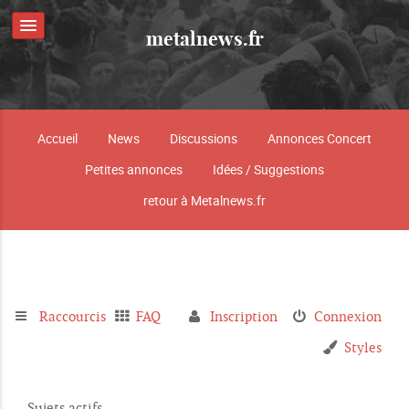
metalnews.fr
Accueil
News
Discussions
Annonces Concert
Petites annonces
Idées / Suggestions
retour à Metalnews.fr
Raccourcis
FAQ
Inscription
Connexion
Styles
Sujets actifs