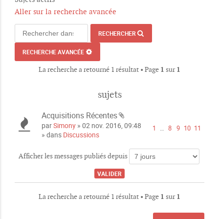
Aller sur la recherche avancée
RECHERCHER
RECHERCHE AVANCÉE
La recherche a retourné 1 résultat • Page
1
sur
1
sujets
Acquisitions Récentes
P
par
Simony
» 02 nov. 2016, 09:48
1
…
8
9
10
11
i
» dans
Discussions
è
c
Afficher les messages publiés depuis
e
s
j
o
La recherche a retourné 1 résultat • Page
1
sur
1
i
n
t