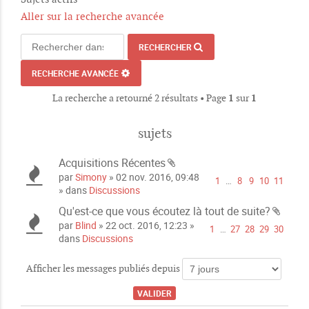
Aller sur la recherche avancée
RECHERCHER
RECHERCHE AVANCÉE
La recherche a retourné 2 résultats • Page
1
sur
1
sujets
Acquisitions Récentes
P
par
Simony
» 02 nov. 2016, 09:48
1
…
8
9
10
11
i
» dans
Discussions
è
Qu'est-ce que vous écoutez là tout de suite?
c
P
par
Blind
» 22 oct. 2016, 12:23 »
e
1
…
27
28
29
30
i
dans
Discussions
s
è
j
c
o
Afficher les messages publiés depuis
e
i
s
n
j
t