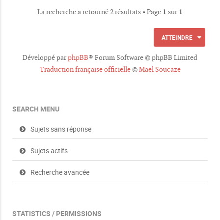
o
e
La recherche a retourné 2 résultats • Page
1
sur
1
i
s
n
t
ATTEINDRE
e
s
Développé par
phpBB
® Forum Software © phpBB Limited
Traduction française officielle
©
Maël Soucaze
SEARCH MENU
Sujets sans réponse
Sujets actifs
Recherche avancée
STATISTICS / PERMISSIONS