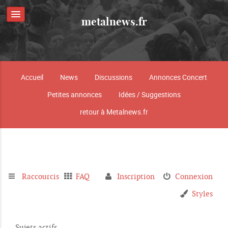
metalnews.fr
Accueil
News
Discussions
Annonces Concert
Petites annonces
Idées / Suggestions
retour à Metalnews.fr
Raccourcis
FAQ
Inscription
Connexion
Styles
Sujets actifs