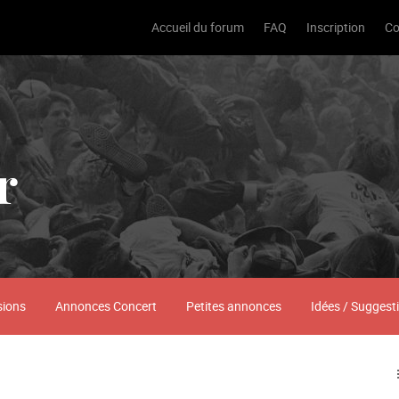
Accueil du forum
FAQ
Inscription
Co
r
sions
Annonces Concert
Petites annonces
Idées / Suggest