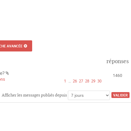
CHE AVANCÉE
réponses
te?
1460
P
ons
1
…
26
27
28
29
30
i
è
c
Afficher les messages publiés depuis
e
s
j
o
i
n