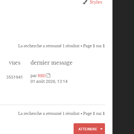
Styles
La recherche a retourné 1 résultat • Page
1
sur
1
vues
dernier message
par
RBD
3551941
C
01 août 2026, 13:14
o
n
s
u
l
La recherche a retourné 1 résultat • Page
1
sur
1
t
e
r
ATTEINDRE
l