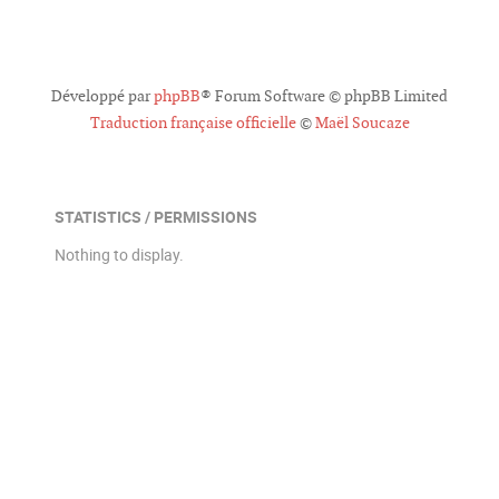
o
i
n
t
Développé par
phpBB
® Forum Software © phpBB Limited
e
s
Traduction française officielle
©
Maël Soucaze
STATISTICS / PERMISSIONS
Nothing to display.