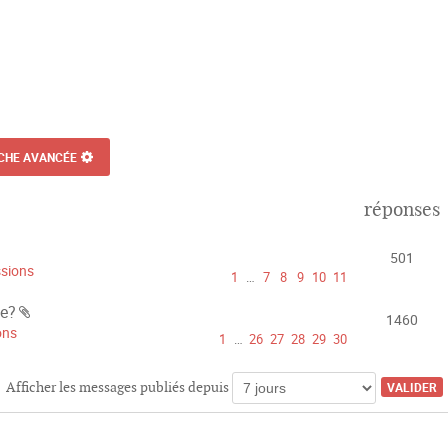
CHE AVANCÉE
réponses
501
ssions
1
…
7
8
9
10
11
te?
1460
P
ons
1
…
26
27
28
29
30
i
è
c
Afficher les messages publiés depuis
e
s
j