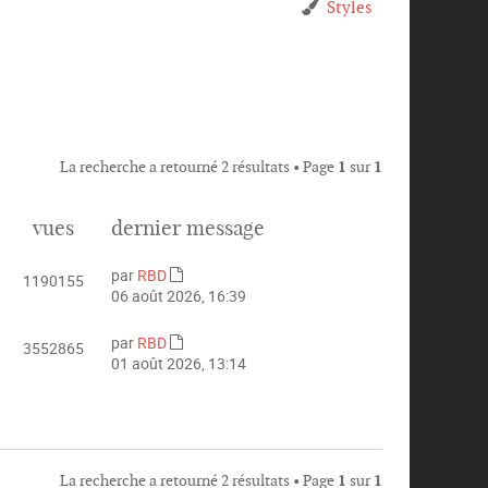
Styles
La recherche a retourné 2 résultats • Page
1
sur
1
vues
dernier message
par
RBD
1190155
C
06 août 2026, 16:39
o
n
par
RBD
3552865
s
C
01 août 2026, 13:14
u
o
l
n
t
s
e
u
r
l
l
La recherche a retourné 2 résultats • Page
1
sur
1
t