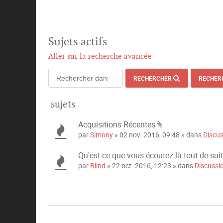
Sujets actifs
Aller sur la recherche avancée
RECHERCHER
RECHER
sujets
Acquisitions Récentes
P
par
Simony
» 02 nov. 2016, 09:48 » dans
Discu
i
è
Qu'est-ce que vous écoutez là tout de sui
c
par
Blind
» 22 oct. 2016, 12:23 » dans
Discussi
e
s
j
o
i
n