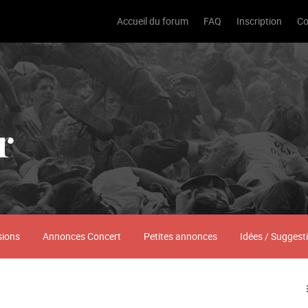
Accueil du forum
FAQ
Inscription
Co
r
sions
Annonces Concert
Petites annonces
Idées / Suggest