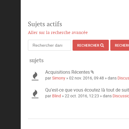
Sujets actifs
Aller sur la recherche avancée
RECHERCHER
RECHER
sujets
Acquisitions Récentes
P
par
Simony
» 02 nov. 2016, 09:48 » dans
Discu
i
è
Qu'est-ce que vous écoutez là tout de sui
c
par
Blind
» 22 oct. 2016, 12:23 » dans
Discussi
e
s
j
o
i
n