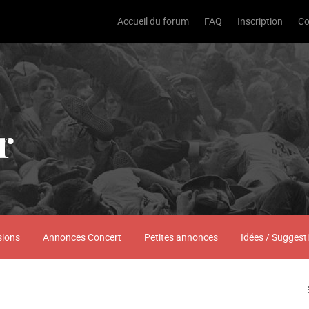
Accueil du forum
FAQ
Inscription
Co
r
sions
Annonces Concert
Petites annonces
Idées / Suggest