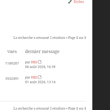
Styles
La recherche a retourné 2 résultats • Page
1
sur
1
vues
dernier message
par
RBD
1189287
C
06 août 2026, 16:39
o
n
par
RBD
3552491
s
C
01 août 2026, 13:14
u
o
l
n
t
s
e
u
r
l
l
La recherche a retourné 2 résultats • Page
1
sur
1
t