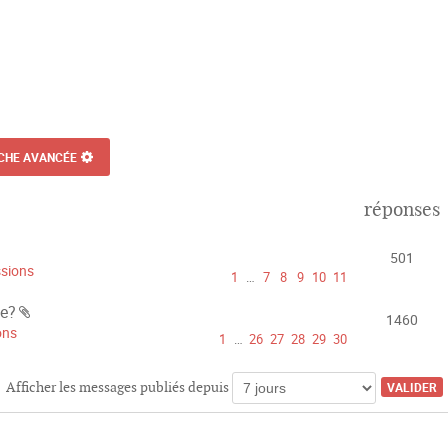
CHE AVANCÉE
réponses
501
ssions
1
…
7
8
9
10
11
te?
1460
P
ons
1
…
26
27
28
29
30
i
è
c
Afficher les messages publiés depuis
e
s
j