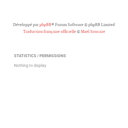
o
i
n
t
Développé par
phpBB
® Forum Software © phpBB Limited
e
s
Traduction française officielle
©
Maël Soucaze
STATISTICS / PERMISSIONS
Nothing to display.