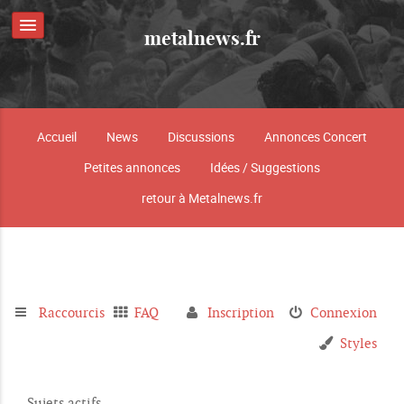
metalnews.fr
Accueil
News
Discussions
Annonces Concert
Petites annonces
Idées / Suggestions
retour à Metalnews.fr
Raccourcis
FAQ
Inscription
Connexion
Styles
Sujets actifs