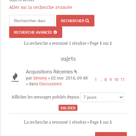
Aller sur la recherche avancée
RECHERCHER
RECHERCHE AVANCÉE
La recherche a retourné 1 résultat • Page
1
sur
1
sujets
Acquisitions Récentes
P
par
Simony
» 02 nov. 2016, 09:48
1
…
8
9
10
11
i
» dans
Discussions
è
c
Afficher les messages publiés depuis
e
s
j
o
La recherche a retourné 1 résultat • Page
1
sur
1
i
n
t