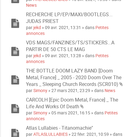
News
RECHERCHE LP/EP/MAXI/BOOTLEGS...
JUDAS PRIEST
par
jekd
» 09 avr. 2021, 13:31 » dans
Petites
annonces
VDS MAGS/FANZINES/TS/STICKERS...A
PARTIR DE 50 CTS LE MAG
par
jekd
» 09 avr. 2021, 13:28 » dans
Petites
annonces
THE BOTTLE DOOM LAZY BAND [Doom
Metal, France] _ 2005 - 2020 Doom Over The
Years _ Sleeping Church Records (SCR010)
P
par
Simony
» 27 mars 2021, 23:29 » dans
News
i
CARCOLH [Epic Doom Metal, France] _ The
è
Life And Works Of Death
c
P
e
par
Simony
» 05 mars 2021, 16:15 » dans
Petites
i
s
annonces
è
j
Atlas Lullabies - Titanomachie"
c
o
par
ATLASLULLABIES
» 22 févr. 2021, 10:59 » dans
e
i