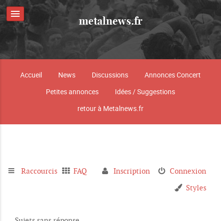
metalnews.fr
Accueil
News
Discussions
Annonces Concert
Petites annonces
Idées / Suggestions
retour à Metalnews.fr
Raccourcis
FAQ
Inscription
Connexion
Styles
Sujets sans réponse