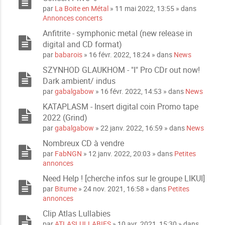
i
P
s
par
La Boite en Métal
» 11 mai 2022, 13:55 » dans
n
i
j
Annonces concerts
t
è
o
e
Anfitrite - symphonic metal (new release in
c
i
s
digital and CD format)
e
n
s
par
babarois
» 16 févr. 2022, 18:24 » dans
News
t
j
e
SZYNHOD GLAUKHOM - "I" Pro CDr out now!
o
s
Dark ambient/ indus
i
par
gabalgabow
» 16 févr. 2022, 14:53 » dans
News
n
t
KATAPLASM - Insert digital coin Promo tape
e
2022 (Grind)
s
par
gabalgabow
» 22 janv. 2022, 16:59 » dans
News
Nombreux CD à vendre
par
FabNGN
» 12 janv. 2022, 20:03 » dans
Petites
annonces
Need Help ! [cherche infos sur le groupe LIKUI]
par
Bitume
» 24 nov. 2021, 16:58 » dans
Petites
annonces
Clip Atlas Lullabies
par
ATLASLULLABIES
» 10 avr. 2021, 15:30 » dans