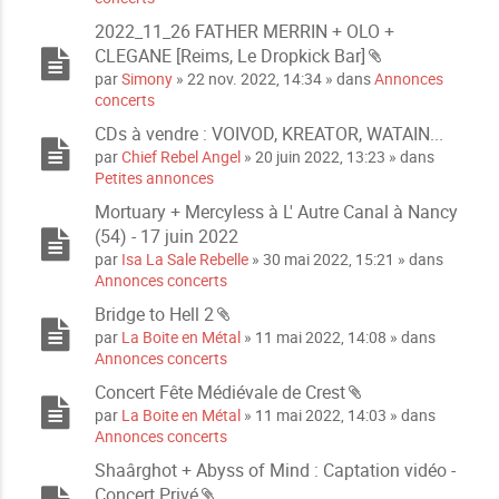
è
2022_11_26 FATHER MERRIN + OLO +
c
CLEGANE [Reims, Le Dropkick Bar]
e
P
s
par
Simony
» 22 nov. 2022, 14:34 » dans
Annonces
i
j
concerts
è
o
CDs à vendre : VOIVOD, KREATOR, WATAIN...
c
i
par
Chief Rebel Angel
» 20 juin 2022, 13:23 » dans
e
n
Petites annonces
s
t
j
e
Mortuary + Mercyless à L' Autre Canal à Nancy
o
s
(54) - 17 juin 2022
i
par
Isa La Sale Rebelle
» 30 mai 2022, 15:21 » dans
n
Annonces concerts
t
e
Bridge to Hell 2
s
P
par
La Boite en Métal
» 11 mai 2022, 14:08 » dans
i
Annonces concerts
è
Concert Fête Médiévale de Crest
c
P
par
La Boite en Métal
» 11 mai 2022, 14:03 » dans
e
i
Annonces concerts
s
è
j
Shaârghot + Abyss of Mind : Captation vidéo -
c
o
Concert Privé
e