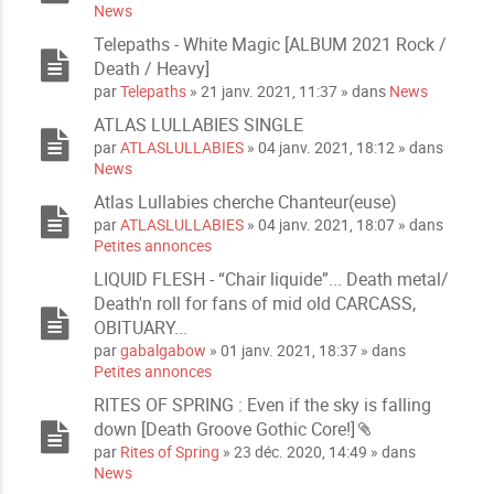
News
s
n
j
t
Telepaths - White Magic [ALBUM 2021 Rock /
o
e
Death / Heavy]
i
s
par
Telepaths
» 21 janv. 2021, 11:37 » dans
News
n
t
ATLAS LULLABIES SINGLE
e
par
ATLASLULLABIES
» 04 janv. 2021, 18:12 » dans
s
News
Atlas Lullabies cherche Chanteur(euse)
par
ATLASLULLABIES
» 04 janv. 2021, 18:07 » dans
Petites annonces
LIQUID FLESH - “Chair liquide”... Death metal/
Death'n roll for fans of mid old CARCASS,
OBITUARY...
par
gabalgabow
» 01 janv. 2021, 18:37 » dans
Petites annonces
RITES OF SPRING : Even if the sky is falling
down [Death Groove Gothic Core!]
P
par
Rites of Spring
» 23 déc. 2020, 14:49 » dans
i
News
è