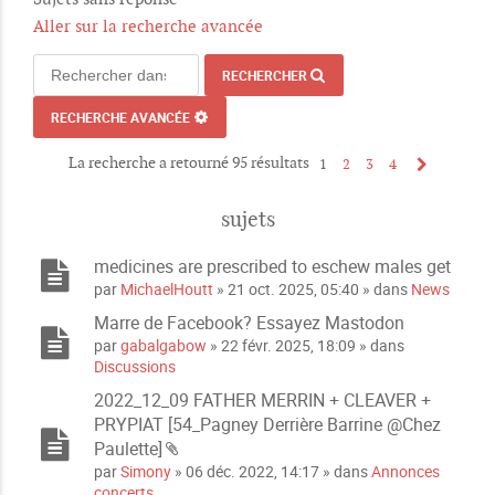
Aller sur la recherche avancée
RECHERCHER
RECHERCHE AVANCÉE
La recherche a retourné 95 résultats
1
2
3
4
sujets
medicines are prescribed to eschew males get
par
MichaelHoutt
» 21 oct. 2025, 05:40 » dans
News
Marre de Facebook? Essayez Mastodon
par
gabalgabow
» 22 févr. 2025, 18:09 » dans
Discussions
2022_12_09 FATHER MERRIN + CLEAVER +
PRYPIAT [54_Pagney Derrière Barrine @Chez
Paulette]
P
par
Simony
» 06 déc. 2022, 14:17 » dans
Annonces
i
concerts