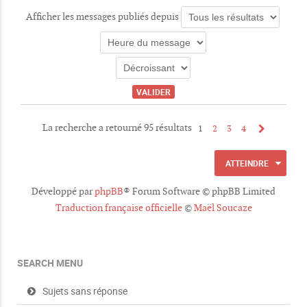
c
Afficher les messages publiés depuis
e
s
j
o
i
n
t
e
s
La recherche a retourné 95 résultats
1
2
3
4
ATTEINDRE
Développé par
phpBB
® Forum Software © phpBB Limited
Traduction française officielle
©
Maël Soucaze
SEARCH MENU
Sujets sans réponse