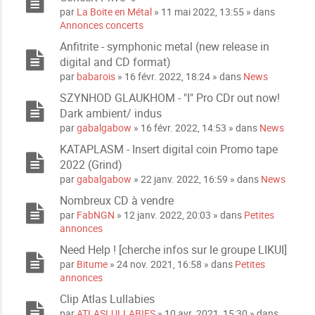
i
P
s
par
La Boite en Métal
» 11 mai 2022, 13:55 » dans
n
i
j
Annonces concerts
t
è
o
e
Anfitrite - symphonic metal (new release in
c
i
s
digital and CD format)
e
n
s
par
babarois
» 16 févr. 2022, 18:24 » dans
News
t
j
e
SZYNHOD GLAUKHOM - "I" Pro CDr out now!
o
s
Dark ambient/ indus
i
par
gabalgabow
» 16 févr. 2022, 14:53 » dans
News
n
t
KATAPLASM - Insert digital coin Promo tape
e
2022 (Grind)
s
par
gabalgabow
» 22 janv. 2022, 16:59 » dans
News
Nombreux CD à vendre
par
FabNGN
» 12 janv. 2022, 20:03 » dans
Petites
annonces
Need Help ! [cherche infos sur le groupe LIKUI]
par
Bitume
» 24 nov. 2021, 16:58 » dans
Petites
annonces
Clip Atlas Lullabies
par
ATLASLULLABIES
» 10 avr. 2021, 15:30 » dans