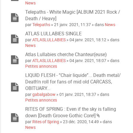
News
s
n
j
t
Telepaths - White Magic [ALBUM 2021 Rock /
o
e
Death / Heavy]
i
s
par
Telepaths
» 21 janv. 2021, 11:37 » dans
News
n
t
ATLAS LULLABIES SINGLE
e
par
ATLASLULLABIES
» 04 janv. 2021, 18:12 » dans
s
News
Atlas Lullabies cherche Chanteur(euse)
par
ATLASLULLABIES
» 04 janv. 2021, 18:07 » dans
Petites annonces
LIQUID FLESH - “Chair liquide”... Death metal/
Death'n roll for fans of mid old CARCASS,
OBITUARY...
par
gabalgabow
» 01 janv. 2021, 18:37 » dans
Petites annonces
RITES OF SPRING : Even if the sky is falling
down [Death Groove Gothic Core!]
P
par
Rites of Spring
» 23 déc. 2020, 14:49 » dans
i
News
è