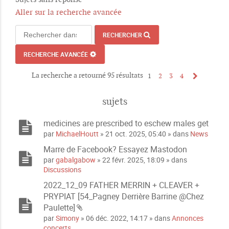
Aller sur la recherche avancée
RECHERCHER
RECHERCHE AVANCÉE
La recherche a retourné 95 résultats
1
2
3
4
sujets
medicines are prescribed to eschew males get
par
MichaelHoutt
» 21 oct. 2025, 05:40 » dans
News
Marre de Facebook? Essayez Mastodon
par
gabalgabow
» 22 févr. 2025, 18:09 » dans
Discussions
2022_12_09 FATHER MERRIN + CLEAVER +
PRYPIAT [54_Pagney Derrière Barrine @Chez
Paulette]
P
par
Simony
» 06 déc. 2022, 14:17 » dans
Annonces
i
concerts