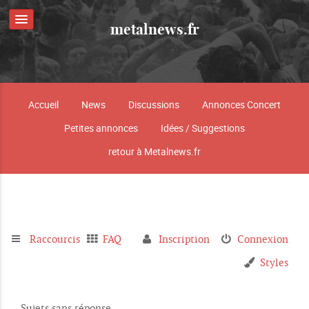
metalnews.fr
Accueil
News
Discussions
Annonces Concert
Petites annonces
Idées / Suggestions
retour à Metalnews.fr
Raccourcis
FAQ
Inscription
Connexion
Styles
Sujets sans réponse