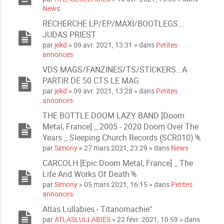
News
RECHERCHE LP/EP/MAXI/BOOTLEGS...
JUDAS PRIEST
par
jekd
» 09 avr. 2021, 13:31 » dans
Petites
annonces
VDS MAGS/FANZINES/TS/STICKERS...A
PARTIR DE 50 CTS LE MAG
par
jekd
» 09 avr. 2021, 13:28 » dans
Petites
annonces
THE BOTTLE DOOM LAZY BAND [Doom
Metal, France] _ 2005 - 2020 Doom Over The
Years _ Sleeping Church Records (SCR010)
P
par
Simony
» 27 mars 2021, 23:29 » dans
News
i
CARCOLH [Epic Doom Metal, France] _ The
è
Life And Works Of Death
c
P
e
par
Simony
» 05 mars 2021, 16:15 » dans
Petites
i
s
annonces
è
j
Atlas Lullabies - Titanomachie"
c
o
par
ATLASLULLABIES
» 22 févr. 2021, 10:59 » dans
e
i