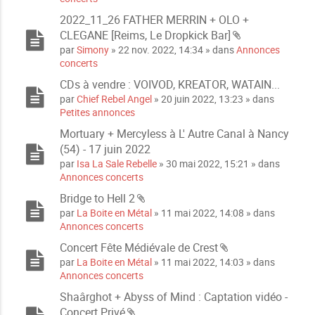
è
2022_11_26 FATHER MERRIN + OLO +
c
CLEGANE [Reims, Le Dropkick Bar]
e
P
s
par
Simony
» 22 nov. 2022, 14:34 » dans
Annonces
i
j
concerts
è
o
CDs à vendre : VOIVOD, KREATOR, WATAIN...
c
i
par
Chief Rebel Angel
» 20 juin 2022, 13:23 » dans
e
n
Petites annonces
s
t
j
e
Mortuary + Mercyless à L' Autre Canal à Nancy
o
s
(54) - 17 juin 2022
i
par
Isa La Sale Rebelle
» 30 mai 2022, 15:21 » dans
n
Annonces concerts
t
e
Bridge to Hell 2
s
P
par
La Boite en Métal
» 11 mai 2022, 14:08 » dans
i
Annonces concerts
è
Concert Fête Médiévale de Crest
c
P
par
La Boite en Métal
» 11 mai 2022, 14:03 » dans
e
i
Annonces concerts
s
è
j
Shaârghot + Abyss of Mind : Captation vidéo -
c
o
Concert Privé
e