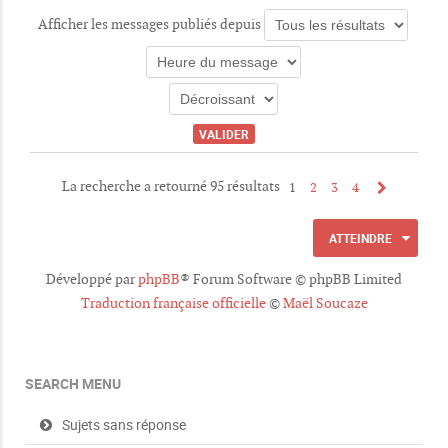
c
Afficher les messages publiés depuis
e
s
j
o
i
n
t
e
s
La recherche a retourné 95 résultats
1
2
3
4
ATTEINDRE
Développé par
phpBB
® Forum Software © phpBB Limited
Traduction française officielle
©
Maël Soucaze
SEARCH MENU
Sujets sans réponse