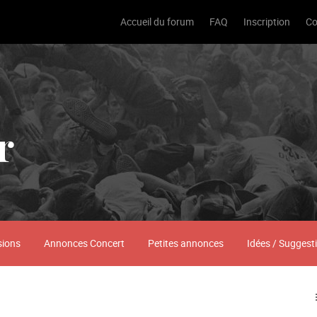
Accueil du forum
FAQ
Inscription
Co
r
sions
Annonces Concert
Petites annonces
Idées / Suggest