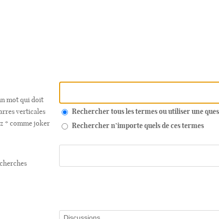
n mot qui doit
arres verticales
Rechercher tous les termes ou utiliser une qu
sez * comme joker
Rechercher n’importe quels de ces termes
echerches