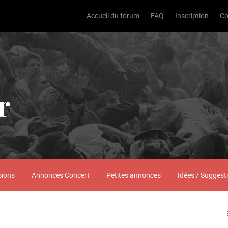
Accueil du forum
FAQ
Inscription
Co
r
sions
Annonces Concert
Petites annonces
Idées / Suggest