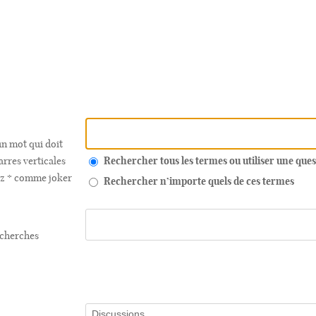
n mot qui doit
arres verticales
Rechercher tous les termes ou utiliser une qu
sez * comme joker
Rechercher n’importe quels de ces termes
echerches