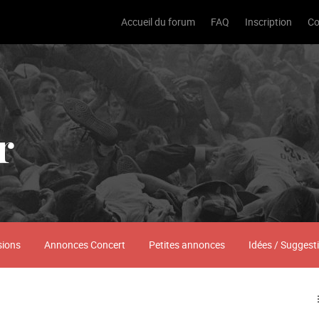
Accueil du forum
FAQ
Inscription
Co
r
sions
Annonces Concert
Petites annonces
Idées / Suggest