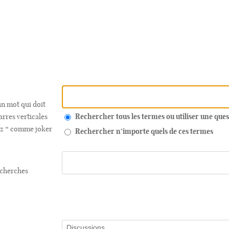
n mot qui doit
arres verticales
Rechercher tous les termes ou utiliser une qu
sez * comme joker
Rechercher n’importe quels de ces termes
echerches