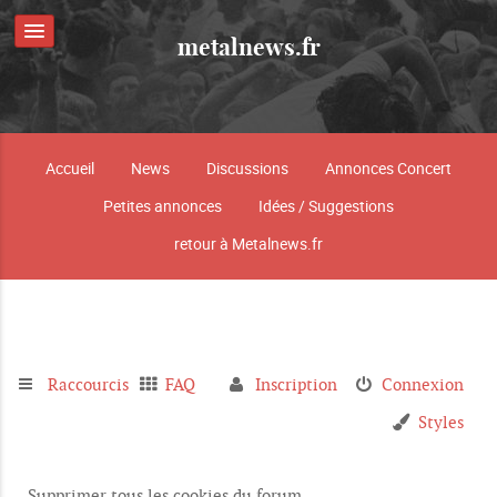
metalnews.fr
Accueil
News
Discussions
Annonces Concert
Petites annonces
Idées / Suggestions
retour à Metalnews.fr
Raccourcis
FAQ
Inscription
Connexion
Styles
Supprimer tous les cookies du forum