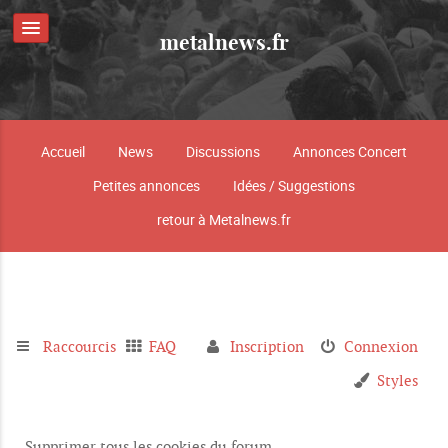
metalnews.fr
Accueil
News
Discussions
Annonces Concert
Petites annonces
Idées / Suggestions
retour à Metalnews.fr
Raccourcis
FAQ
Inscription
Connexion
Styles
Supprimer tous les cookies du forum