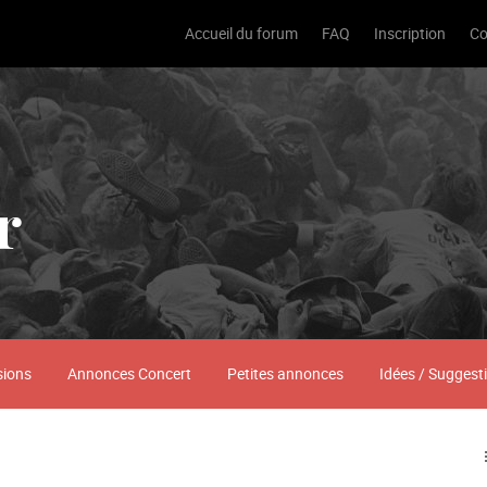
Accueil du forum
FAQ
Inscription
Co
r
sions
Annonces Concert
Petites annonces
Idées / Suggest