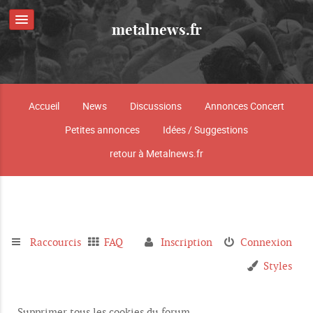
metalnews.fr
Accueil
News
Discussions
Annonces Concert
Petites annonces
Idées / Suggestions
retour à Metalnews.fr
Raccourcis
FAQ
Inscription
Connexion
Styles
Supprimer tous les cookies du forum