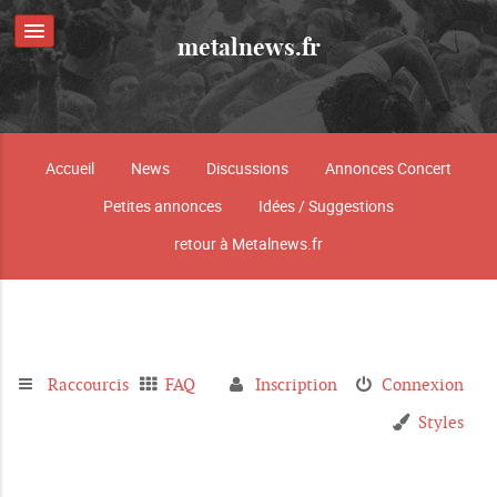
metalnews.fr
Accueil
News
Discussions
Annonces Concert
Petites annonces
Idées / Suggestions
retour à Metalnews.fr
Raccourcis
FAQ
Inscription
Connexion
Styles