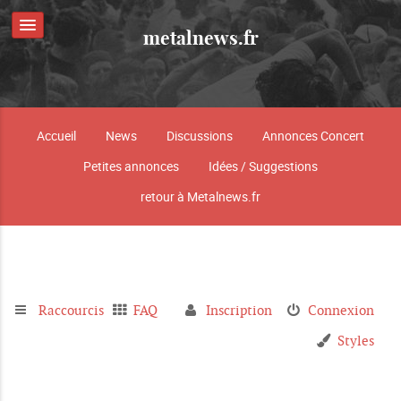
metalnews.fr
Accueil
News
Discussions
Annonces Concert
Petites annonces
Idées / Suggestions
retour à Metalnews.fr
Raccourcis
FAQ
Inscription
Connexion
Styles