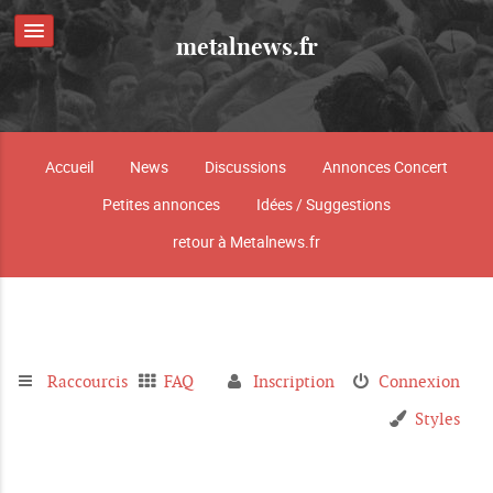
metalnews.fr
Accueil
News
Discussions
Annonces Concert
Petites annonces
Idées / Suggestions
retour à Metalnews.fr
Raccourcis
FAQ
Inscription
Connexion
Styles