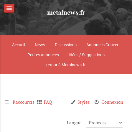
metalnews.fr
Accueil
News
Discussions
Annonces Concert
Petites annonces
Idées / Suggestions
retour à Metalnews.fr
Raccourcis
FAQ
Styles
Connexion
Langue :