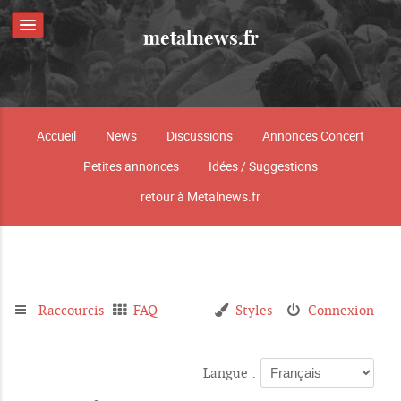
metalnews.fr
Accueil
News
Discussions
Annonces Concert
Petites annonces
Idées / Suggestions
retour à Metalnews.fr
Raccourcis
FAQ
Styles
Connexion
Langue :