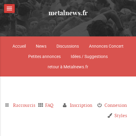
metalnews.fr
Accueil
News
Discussions
Annonces Concert
Petites annonces
Idées / Suggestions
retour à Metalnews.fr
Raccourcis
FAQ
Inscription
Connexion
Styles