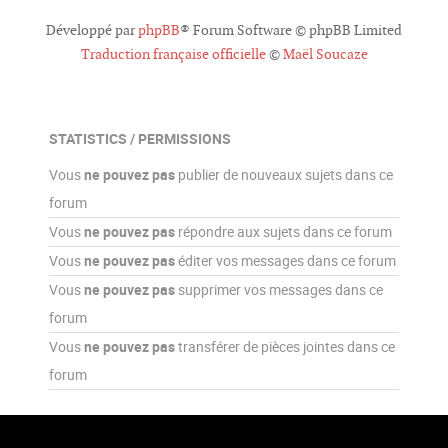
Développé par
phpBB
® Forum Software © phpBB Limited
Traduction française officielle
©
Maël Soucaze
STATISTICS / PERMISSIONS
Vous
ne pouvez pas
publier de nouveaux sujets dans ce
forum
Vous
ne pouvez pas
répondre aux sujets dans ce forum
Vous
ne pouvez pas
éditer vos messages dans ce forum
Vous
ne pouvez pas
supprimer vos messages dans ce
forum
Vous
ne pouvez pas
transférer de pièces jointes dans ce
forum