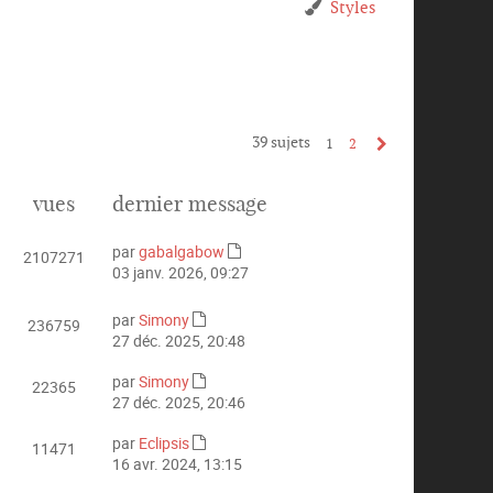
Styles
39 sujets
1
2
vues
dernier message
par
gabalgabow
2107271
C
03 janv. 2026, 09:27
o
n
par
Simony
236759
s
C
27 déc. 2025, 20:48
u
o
l
n
par
Simony
22365
t
C
s
27 déc. 2025, 20:46
e
o
u
r
n
l
par
Eclipsis
11471
l
C
s
t
16 avr. 2024, 13:15
e
o
u
e