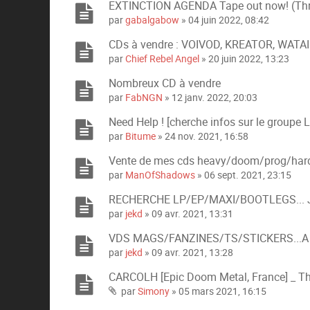
EXTINCTION AGENDA Tape out now! (Thra
par
gabalgabow
» 04 juin 2022, 08:42
CDs à vendre : VOIVOD, KREATOR, WATAIN
par
Chief Rebel Angel
» 20 juin 2022, 13:23
Nombreux CD à vendre
par
FabNGN
» 12 janv. 2022, 20:03
Need Help ! [cherche infos sur le groupe L
par
Bitume
» 24 nov. 2021, 16:58
Vente de mes cds heavy/doom/prog/har
par
ManOfShadows
» 06 sept. 2021, 23:15
RECHERCHE LP/EP/MAXI/BOOTLEGS... 
par
jekd
» 09 avr. 2021, 13:31
VDS MAGS/FANZINES/TS/STICKERS...A 
par
jekd
» 09 avr. 2021, 13:28
CARCOLH [Epic Doom Metal, France] _ Th
par
Simony
» 05 mars 2021, 16:15
P