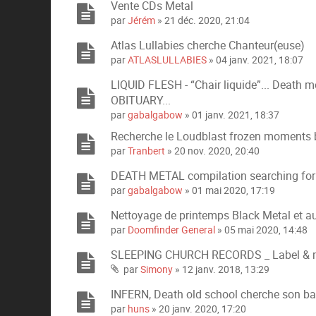
i
Vente CDs Metal
è
par
Jérém
» 21 déc. 2020, 21:04
c
Atlas Lullabies cherche Chanteur(euse)
e
s
par
ATLASLULLABIES
» 04 janv. 2021, 18:07
j
LIQUID FLESH - “Chair liquide”... Death m
o
i
OBITUARY...
n
par
gabalgabow
» 01 janv. 2021, 18:37
t
Recherche le Loudblast frozen moments 
e
par
Tranbert
» 20 nov. 2020, 20:40
s
DEATH METAL compilation searching for
par
gabalgabow
» 01 mai 2020, 17:19
Nettoyage de printemps Black Metal et au
par
Doomfinder General
» 05 mai 2020, 14:48
SLEEPING CHURCH RECORDS _ Label & m
par
Simony
» 12 janv. 2018, 13:29
P
i
INFERN, Death old school cherche son ba
è
par
huns
» 20 janv. 2020, 17:20