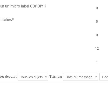
sur un micro label CDr DIY ?
0
atches!!
5
0
12
1
liés depuis :
Trier par