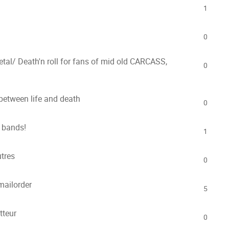
1
0
etal/ Death'n roll for fans of mid old CARCASS,
0
between life and death
0
 bands!
1
tres
0
ailorder
5
tteur
0