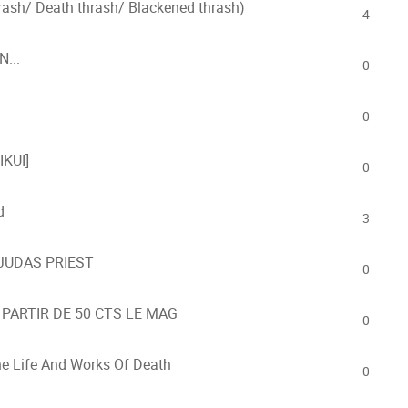
sh/ Death thrash/ Blackened thrash)
4
...
0
0
IKUI]
0
d
3
JUDAS PRIEST
0
PARTIR DE 50 CTS LE MAG
0
e Life And Works Of Death
0