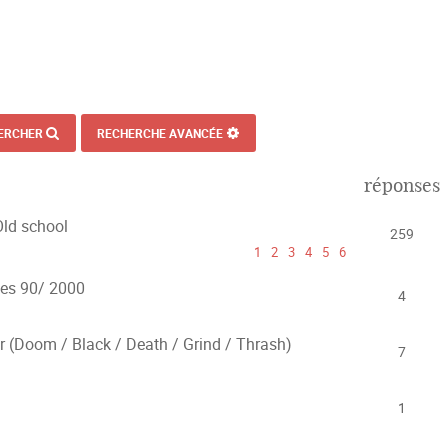
ERCHER
RECHERCHE AVANCÉE
réponses
Old school
259
1
2
3
4
5
6
ées 90/ 2000
4
Doom / Black / Death / Grind / Thrash)
7
1