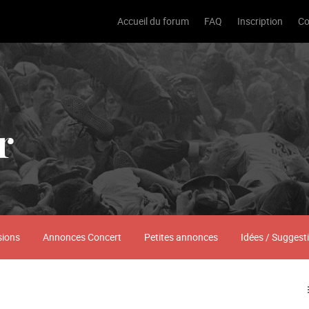
Accueil du forum
FAQ
Inscription
Co
r
sions
Annonces Concert
Petites annonces
Idées / Suggest