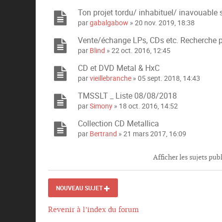
c
Ton projet tordu/ inhabituel/ inavouable 
e
s
par
gabalgabow
» 20 nov. 2019, 18:38
j
Vente/échange LPs, CDs etc. Recherche p
o
i
par
Blind
» 22 oct. 2016, 12:45
n
CD et DVD Metal & HxC
t
e
par
vieillebranche
» 05 sept. 2018, 14:43
s
TMSSLT _ Liste 08/08/2018
par
Simony
» 18 oct. 2016, 14:52
Collection CD Metallica
par
Bertrand
» 21 mars 2017, 16:09
Afficher les sujets pub
NOUVEAU SUJET
Revenir à l’index du forum