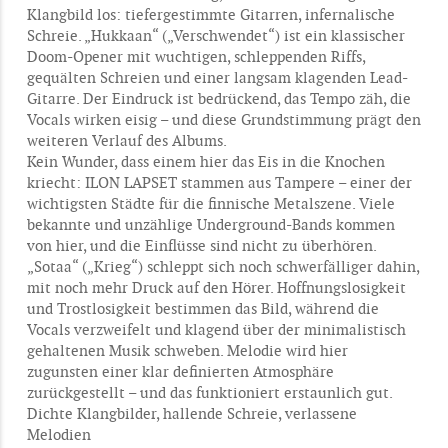
Klangbild los: tiefergestimmte Gitarren, infernalische
Schreie. „Hukkaan“ („Verschwendet“) ist ein klassischer
Doom-Opener mit wuchtigen, schleppenden Riffs,
gequälten Schreien und einer langsam klagenden Lead-
Gitarre. Der Eindruck ist bedrückend, das Tempo zäh, die
Vocals wirken eisig – und diese Grundstimmung prägt den
weiteren Verlauf des Albums.
Kein Wunder, dass einem hier das Eis in die Knochen
kriecht: ILON LAPSET stammen aus Tampere – einer der
wichtigsten Städte für die finnische Metalszene. Viele
bekannte und unzählige Underground-Bands kommen
von hier, und die Einflüsse sind nicht zu überhören.
„Sotaa“ („Krieg“) schleppt sich noch schwerfälliger dahin,
mit noch mehr Druck auf den Hörer. Hoffnungslosigkeit
und Trostlosigkeit bestimmen das Bild, während die
Vocals verzweifelt und klagend über der minimalistisch
gehaltenen Musik schweben. Melodie wird hier
zugunsten einer klar definierten Atmosphäre
zurückgestellt – und das funktioniert erstaunlich gut.
Dichte Klangbilder, hallende Schreie, verlassene
Melodien