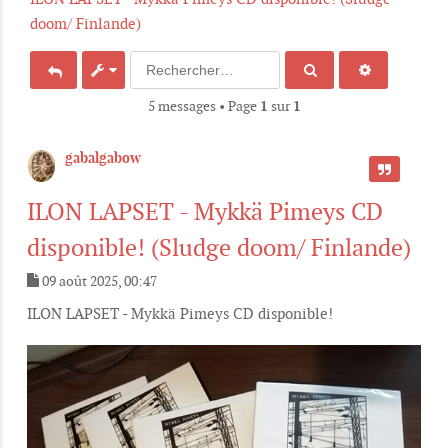
doom/ Finlande)
5 messages • Page
1
sur
1
gabalgabow
CITER
ILON LAPSET - Mykkä Pimeys CD
disponible! (Sludge doom/ Finlande)
09 août 2025, 00:47
M
e
ILON LAPSET - Mykkä Pimeys CD disponible!
s
s
a
g
e