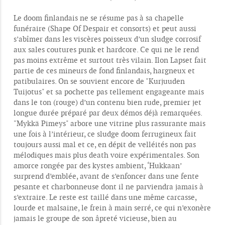
Le doom finlandais ne se résume pas à sa chapelle
funéraire (Shape Of Despair et consorts) et peut aussi
s’abîmer dans les viscères poisseux d’un sludge corrosif
aux sales coutures punk et hardcore. Ce qui ne le rend
pas moins extrême et surtout très vilain. Ilon Lapset fait
partie de ces mineurs de fond finlandais, hargneux et
patibulaires. On se souvient encore de "Kurjuuden
Tuijotus" et sa pochette pas tellement engageante mais
dans le ton (rouge) d’un contenu bien rude, premier jet
longue durée préparé par deux démos déjà remarquées.
"Mykkä Pimeys" arbore une vitrine plus rassurante mais
une fois à l’intérieur, ce sludge doom ferrugineux fait
toujours aussi mal et ce, en dépit de velléités non pas
mélodiques mais plus death voire expérimentales. Son
amorce rongée par des kystes ambient, ‘Hukkaan’
surprend d’emblée, avant de s’enfoncer dans une fente
pesante et charbonneuse dont il ne parviendra jamais à
s’extraire. Le reste est taillé dans une même carcasse,
lourde et malsaine, le frein à main serré, ce qui n’exonère
jamais le groupe de son âpreté vicieuse, bien au