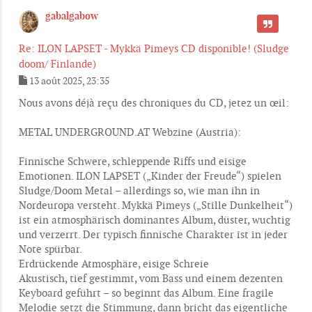
gabalgabow
CITER
Re: ILON LAPSET - Mykkä Pimeys CD disponible! (Sludge
doom/ Finlande)
13 août 2025, 23:35
M
e
Nous avons déjà reçu des chroniques du CD, jetez un œil:
s
s
METAL UNDERGROUND.AT Webzine (Austria):
a
g
e
Finnische Schwere, schleppende Riffs und eisige
Emotionen. ILON LAPSET („Kinder der Freude“) spielen
Sludge/Doom Metal – allerdings so, wie man ihn in
Nordeuropa versteht. Mykkä Pimeys („Stille Dunkelheit“)
ist ein atmosphärisch dominantes Album, düster, wuchtig
und verzerrt. Der typisch finnische Charakter ist in jeder
Note spürbar.
Erdrückende Atmosphäre, eisige Schreie
Akustisch, tief gestimmt, vom Bass und einem dezenten
Keyboard geführt – so beginnt das Album. Eine fragile
Melodie setzt die Stimmung, dann bricht das eigentliche