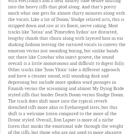
with electronics and a near dancey tone before shifting
into the heavy riffs that plod along. And that’s pretty
much what one gets for almost thirty minutes along with
the vocals. Like a lot of Doom/ Sludge related acts, this is
stripped down and raw at its finest, nerve raking. Most
tracks like ‘Sotaa’ and ‘Pimeyden Sydan’ are distorted,
lengthy chords that churn along with layered bass in ear
shaking fashion leaving the tortured vocals to convey the
emotion versus just sounding boring, but unlike bands
out there like Crowbar who inject groove, the sound
overall is a little monotonous and difficult to digest fully.
Other tracks like ‘Juon Yksin’ take a different approach
and have a cleaner sound, still sounding dark and
depressing but include more spoken word passages in
Finnish versus the screaming and almost My Dying Bride
styled riffs that border Death Doom versus Sludge Doom.
The track does shift more into the typical reverb
drenched riffs more akin to Eyehategod later, but this
shift is a welcome listen compared to the more of the
Drone styled. Overall, Ilon Lapset is more of a niche
listen that masks the emotional side through the weight
of the riffs, but those who are not used to more abrasive