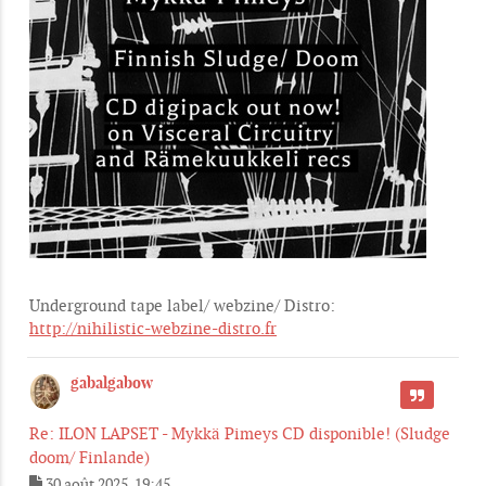
Underground tape label/ webzine/ Distro:
http://nihilistic-webzine-distro.fr
gabalgabow
CITER
Re: ILON LAPSET - Mykkä Pimeys CD disponible! (Sludge
doom/ Finlande)
30 août 2025, 19:45