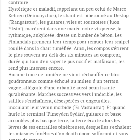
contraire.
Hystérique et maladif, rappelant un peu celui de Marco
Kehren (Deinonychus), le chant est biberonné au Destop
(‘Rangaistus’), les guitares, viles et sournoises (‘Juon
Yksin’), macèrent dans une marée noire visqueuse, la
rythmique, ankylosée, dresse un bunker de béton. Les
Finlandais prennent leur temps pour remuer leur scalpel
rouillé dans la chair tuméfiée. Ainsi, les compos s’étirent
le plus souvent au-delà des six minutes au compteur,
durée qui loin d’en saper le pus nocif et malfaisant, les
rend plus intenses encore.
Aucune trace de lumière ne vient réchauffer ce bloc
goudronneux comme échoué au milieu d’un terrain
vague, allégorie d’une urbanité aussi pourrissante
qu’aliénante. Marches successives vers l’indicible, les
saillies s’enchaînent, désespérées et engourdies,
inoculant leur venin morbide (‘Ei Vastausta’). Et quand
hurle le terminal ‘Pimeyden Sydän’, guitares et basse
accordées plus bas que terre, la terre écarte alors les
lèvres de ses entrailles ténébreuses, desquelles s’exhalent
les miasmes funèbres d’un death doom suffucant et sans