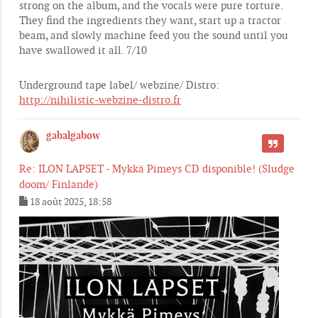
strong on the album, and the vocals were pure torture.
They find the ingredients they want, start up a tractor
beam, and slowly machine feed you the sound until you
have swallowed it all. 7/10
Underground tape label/ webzine/ Distro:
http://nihilistic-webzine-distro.fr
gabalgabow
CITER
Re: ILON LAPSET - Mykkä Pimeys CD disponible! (Sludge
doom/ Finlande)
18 août 2025, 18:58
M
e
s
s
a
g
e