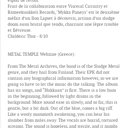
espoir de retour.
Fruit de la collaboration entre Visceral Circuitry et
Rämeekuukkeli Records, "Mykkä Pimeys" est le deuxième
méfait d’un Ilon Lapset à découvrir, artisan d’un sludge
doom aussi brutal que tendu, charriant une lèpre trouble
et fiévreuse.
Childeric Thor - 8/10
METAL TEMPLE Webzine (Greece):
From The Metal Archives, the band is of the Sludge Metal
genre, and they hail from Finland. Their EPK did not
contain any biographical information however, so we are
going to have to let the music do the talking. The album
has six songs, and “Hukkaan” is first. There is a low hum
in the beginning, followed by light drums in the
background. More sound ease in slowly, and so far, this is
gentle, but a bit dark. Out of the blue, comes a big riff.
Like a wooly mammoth awakening, you can hear his
slumber from miles away. The vocals are horrid, tortured
screams. The sound is hopeless, and sterile, and it numbs