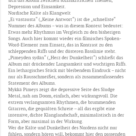
sich das Album zwischen sozialkritischen Themen,
Depression und Einsamkeit.
Nordische Kälte als Klangwelt
„Ei vastausta“ („Keine Antwort“) ist die „schnellste“
Nummer des Albums – was in diesem Kontext bedeutet:
Etwas mehr Rhythmus im Vergleich zu den bisherigen
Songs. Auch hier kommt wieder ein filmisches Spoken-
Word-Element zum Einsatz, das in Kontrast zu den
schleppenden Riffs und der düsteren Basslinie steht.
„Pimeyden sydän“ („Herz der Dunkelheit“) schließt das
Album mit drückender Langsamkeit und wuchtigen Riffs.
Ein lethargisches Stück mit bleibendem Eindruck – nicht
nur als Rausschmeißer, sondern als zusammenfassendes
Statement des Albums.
Mykkä Pimeys zeigt die depressive Seite des Sludge
Metal, nah am Doom, einfach, aber wirkungsvoll. Die
extrem verlangsamten Rhythmen, die brummenden
Gitarren, die gequälten Schreie – all das ergibt eine
intensive, dichte Klanglandschaft, minimalistisch in der
Form, aber maximal in der Wirkung.
Wer die Kälte und Dunkelheit des Nordens nicht nur
fühlen, sondern hören will, bekommt hier den passenden