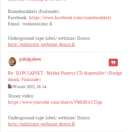
Rämekuukkeli (Finlande):
Facebook:
https://www.facebook.com/ramekuukkeli
Email: tuukan(a)nic.fi
Underground tape label/ webzine/ Distro:
http://nihilistic-webzine-distro.fr
gabalgabow
CITER
Re: ILON LAPSET - Mykkä Pimeys CD disponible! (Sludge
doom/ Finlande)
09 août 2025, 16:54
M
e
Teaser video:
s
https://www.youtube.com/shorts/VMGH5rCI7qo
s
a
g
Underground tape label/ webzine/ Distro:
e
http://nihilistic-webzine-distro.fr