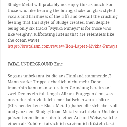
Sludge Metal will probably not enjoy this as much. For
those who like hearing the biting, choke on glass styled
vocals and harshness of the riffs and overall the crushing
feeling that this style of Sludge creates, then despite
being only six tracks “Mykka Pimeys” is for those who
like weighty, suffocating listens that are relentless like
the ocean waves.
https://brutalism.com/review/Ilon-Lapset-Mykka-Pimeys
FATAL UNDERGROUND Zine
So ganz unbekannt ist die aus Finnland stammende ,3
Mann starke Truppe sicherlich nicht mehr. Denn
immerhin kann man seit seiner Gründung bereits auf
zwei Demos ein full length Album. Entgegen dem, was
unsereins hier vielleicht musikalisch erwartet hätte
(Klischeedenken = Black Metal ) ,haben die sich aber voll
und ganz dem Sludge/Doom Metal verschrieben. Und den
präsentieren die uns hier in einer Art und Weise, welche
einem als Zuhörer tatsächlich so ziemlich frösteln lässt