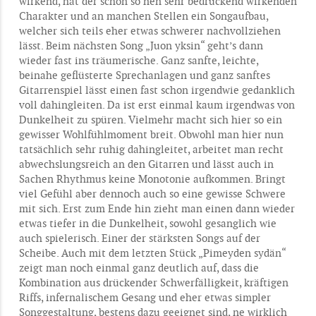
wirkend, hat der schon so nen sehr bedrückend wirkenden
Charakter und an manchen Stellen ein Songaufbau,
welcher sich teils eher etwas schwerer nachvollziehen
lässt. Beim nächsten Song „Juon yksin“ geht’s dann
wieder fast ins träumerische. Ganz sanfte, leichte,
beinahe geflüsterte Sprechanlagen und ganz sanftes
Gitarrenspiel lässt einen fast schon irgendwie gedanklich
voll dahingleiten. Da ist erst einmal kaum irgendwas von
Dunkelheit zu spüren. Vielmehr macht sich hier so ein
gewisser Wohlfühlmoment breit. Obwohl man hier nun
tatsächlich sehr ruhig dahingleitet, arbeitet man recht
abwechslungsreich an den Gitarren und lässt auch in
Sachen Rhythmus keine Monotonie aufkommen. Bringt
viel Gefühl aber dennoch auch so eine gewisse Schwere
mit sich. Erst zum Ende hin zieht man einen dann wieder
etwas tiefer in die Dunkelheit, sowohl gesanglich wie
auch spielerisch. Einer der stärksten Songs auf der
Scheibe. Auch mit dem letzten Stück „Pimeyden sydän“
zeigt man noch einmal ganz deutlich auf, dass die
Kombination aus drückender Schwerfälligkeit, kräftigen
Riffs, infernalischem Gesang und eher etwas simpler
Songgestaltung, bestens dazu geeignet sind, ne wirklich