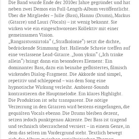
Die Band wurde Ende der 2010er Jahre gegründet und hat
neben zwei Demos ein Full-Length-Album veröffentlicht.
Über die Mitglieder – Julle (Bass), Hannu (Drums), Markus
(Gitarre) und Lauri (Vocals) – ist wenig bekannt. Sie
wirken wie ein eingeschworenes Kollektiv mit einer
gemeinsamen Vision.
„Rangaistussiirtola“ („Strafkolonie“) setzt die dichte,
bedrückende Stimmung fort. Hallende Schreie treffen auf
eine verlassene Lead-Gitarre. „Juon yksin“ („Ich trinke
allein“) bringt dann ein besonderes Element: Ein
dominanter Bass, dazu ein beinahe geflüstertes, filmisch
wirkendes Dialog-Fragment. Die Akkorde sind simpel,
repetitiv und schleppend – was dem Song eine
hypnotische Wirkung verleiht. Ambient-Sounds
kontrastieren die Hauptmelodie. Ein klares Highlight.
Die Produktion ist sehr transparent. Die nötige
Verzerrung in den Gitarren wird bestens eingefangen, die
gequälten Vocals ebenso. Die Drums bleiben dezent,
setzen jedoch punktgenau Akzente. Der Bass ist tragend
und technisch überraschend versiert – in einem Genre, in
dem das selten im Vordergrund steht. Textlich bewegt