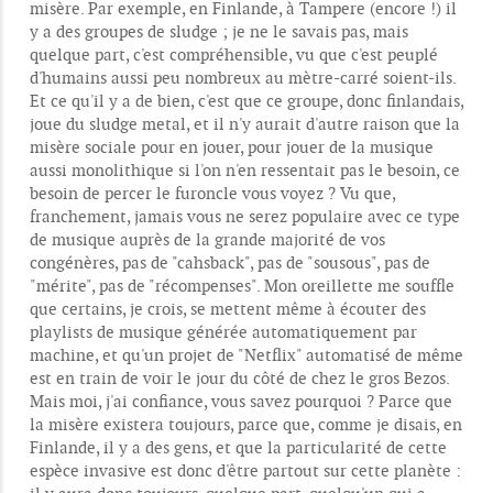
misère. Par exemple, en Finlande, à Tampere (encore !) il
y a des groupes de sludge ; je ne le savais pas, mais
quelque part, c'est compréhensible, vu que c'est peuplé
d'humains aussi peu nombreux au mètre-carré soient-ils.
Et ce qu'il y a de bien, c'est que ce groupe, donc finlandais,
joue du sludge metal, et il n'y aurait d'autre raison que la
misère sociale pour en jouer, pour jouer de la musique
aussi monolithique si l'on n'en ressentait pas le besoin, ce
besoin de percer le furoncle vous voyez ? Vu que,
franchement, jamais vous ne serez populaire avec ce type
de musique auprès de la grande majorité de vos
congénères, pas de "cahsback", pas de "sousous", pas de
"mérite", pas de "récompenses". Mon oreillette me souffle
que certains, je crois, se mettent même à écouter des
playlists de musique générée automatiquement par
machine, et qu'un projet de "Netflix" automatisé de même
est en train de voir le jour du côté de chez le gros Bezos.
Mais moi, j'ai confiance, vous savez pourquoi ? Parce que
la misère existera toujours, parce que, comme je disais, en
Finlande, il y a des gens, et que la particularité de cette
espèce invasive est donc d'être partout sur cette planète :