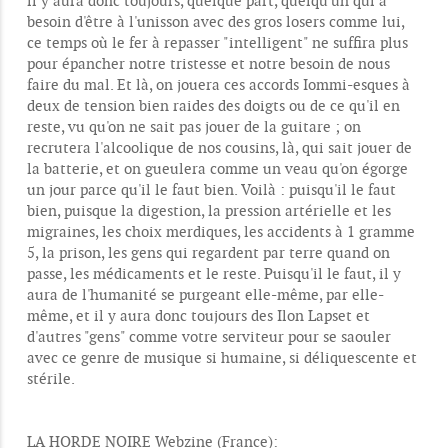
il y aura donc toujours, quelque part, quelqu'un qui a
besoin d'être à l'unisson avec des gros losers comme lui,
ce temps où le fer à repasser "intelligent" ne suffira plus
pour épancher notre tristesse et notre besoin de nous
faire du mal. Et là, on jouera ces accords Iommi-esques à
deux de tension bien raides des doigts ou de ce qu'il en
reste, vu qu'on ne sait pas jouer de la guitare ; on
recrutera l'alcoolique de nos cousins, là, qui sait jouer de
la batterie, et on gueulera comme un veau qu'on égorge
un jour parce qu'il le faut bien. Voilà : puisqu'il le faut
bien, puisque la digestion, la pression artérielle et les
migraines, les choix merdiques, les accidents à 1 gramme
5, la prison, les gens qui regardent par terre quand on
passe, les médicaments et le reste. Puisqu'il le faut, il y
aura de l'humanité se purgeant elle-même, par elle-
même, et il y aura donc toujours des Ilon Lapset et
d'autres "gens" comme votre serviteur pour se saouler
avec ce genre de musique si humaine, si déliquescente et
stérile.
LA HORDE NOIRE Webzine (France):