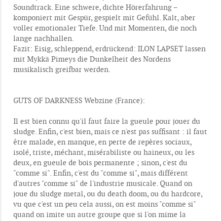
Soundtrack. Eine schwere, dichte Hörerfahrung –
komponiert mit Gespür, gespielt mit Gefühl. Kalt, aber
voller emotionaler Tiefe. Und mit Momenten, die noch
lange nachhallen.
Fazit: Eisig, schleppend, erdrückend: ILON LAPSET lassen
mit Mykkä Pimeys die Dunkelheit des Nordens
musikalisch greifbar werden.
GUTS OF DARKNESS Webzine (France):
Il est bien connu qu'il faut faire la gueule pour jouer du
sludge. Enfin, c'est bien, mais ce n'est pas suffisant : il faut
être malade, en manque, en perte de repères sociaux,
isolé, triste, méchant, misérabiliste ou haineux, ou les
deux, en gueule de bois permanente ; sinon, c'est du
"comme si". Enfin, c'est du "comme si", mais différent
d'autres "comme si" de l'industrie musicale. Quand on
joue du sludge metal, ou du death doom, ou du hardcore,
vu que c'est un peu cela aussi, on est moins "comme si"
quand on imite un autre groupe que si l'on mime la