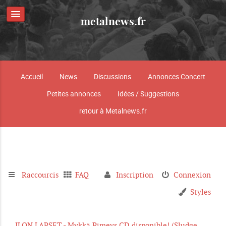
metalnews.fr
Accueil
News
Discussions
Annonces Concert
Petites annonces
Idées / Suggestions
retour à Metalnews.fr
Raccourcis
FAQ
Inscription
Connexion
Styles
ILON LAPSET - Mykkä Pimeys CD disponible! (Sludge