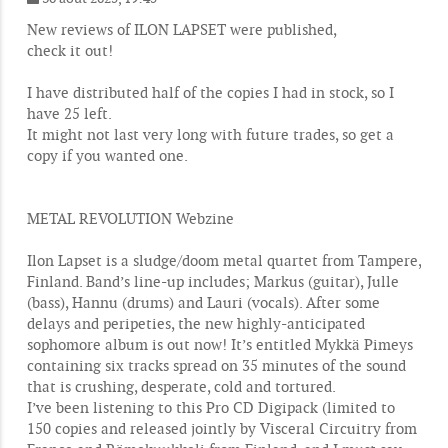
M
e
New reviews of ILON LAPSET were published,
s
check it out!
s
a
g
I have distributed half of the copies I had in stock, so I
e
have 25 left.
It might not last very long with future trades, so get a
copy if you wanted one.
METAL REVOLUTION Webzine
Ilon Lapset is a sludge/doom metal quartet from Tampere,
Finland. Band’s line-up includes; Markus (guitar), Julle
(bass), Hannu (drums) and Lauri (vocals). After some
delays and peripeties, the new highly-anticipated
sophomore album is out now! It’s entitled Mykkä Pimeys
containing six tracks spread on 35 minutes of the sound
that is crushing, desperate, cold and tortured.
I’ve been listening to this Pro CD Digipack (limited to
150 copies and released jointly by Visceral Circuitry from