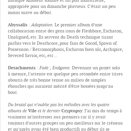
musique Ambient sombre et un poil Industrielle,
appropriée pour un dimanche pluvieux. C’était un peu
moins suave au début.
Abyssalis
:
Adaptation.
Le premier album d’une
collaboration entre des gens issus de Fleshbore, Eschaton,
Unaligned, etc. Ils servent du Death technique tirant
parfois vers le Deathcore, pour fans de Gorod, Spawn of
Possession / Retromorphosis, Eschaton bien sûr, Archspire,
Severed Savior, etc, etc…
Detachments
:
Fade ; Endgame.
Devenant un projet solo
à mesure, l’attente est quelque peu retombée entre titres
aboutis de très bonne tenue au milieu de simples
ébauches qui auraient mérité d’être bossées jusqu’au
bout.
Du brutal qui n’oublie pas les mélodies avec les quatre
Vile
Cryptopsy
albums de
et le dernier
. J’ai mis du temps à
vraiment m’intéresser aux premiers car il y avait
toujours d’autres groupes un peu meilleurs sur le créneau
et qu’après avoir été bien productifs au début ils se