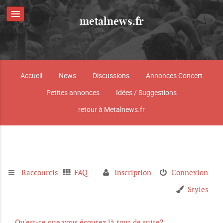
metalnews.fr
Accueil
News
Discussions
Annonces Concert
Petites annonces
Idées / Suggestions
retour à Metalnews.fr
Raccourcis
FAQ
Inscription
Connexion
Styles
Qu'est-ce que vous écoutez là tout de suite?