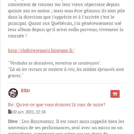
contentent de tourner sur leur vieux répertoire depuis
quinze ans au moins ; mais sans être géniaux ils sont pile
dans la direction que j’apprécie et à l’arrivée c’est le
principal. Quant aux Québécois, j’ai généreusement usé
leur album depuis qu’il m’est enfin parvenu, vivement la
tournée !
http://rbdlivereports.blogspot.fr/
"
Verdades se descubren, mentiras se construyen
".
"
Là où les recrues se mettent à rire, les soldats éprouvés sont
graves.
"
RBD
CITER
Re: Qu'est-ce que vous écoutez là tout de suite?
02 oct. 2025, 22:58
M
e
Dive
:
Live Razzmatazz.
Il est court mais rappelle bien les
s
souvenirs de ses performances, seul avec un micro ou un
s
mégaphone, arpentant une scène sur un choix de