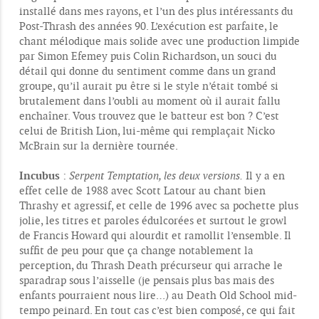
installé dans mes rayons, et l’un des plus intéressants du
Post-Thrash des années 90. L’exécution est parfaite, le
chant mélodique mais solide avec une production limpide
par Simon Efemey puis Colin Richardson, un souci du
détail qui donne du sentiment comme dans un grand
groupe, qu’il aurait pu être si le style n’était tombé si
brutalement dans l’oubli au moment où il aurait fallu
enchaîner. Vous trouvez que le batteur est bon ? C’est
celui de British Lion, lui-même qui remplaçait Nicko
McBrain sur la dernière tournée.
Incubus
:
Serpent Temptation, les deux versions.
Il y a en
effet celle de 1988 avec Scott Latour au chant bien
Thrashy et agressif, et celle de 1996 avec sa pochette plus
jolie, les titres et paroles édulcorées et surtout le growl
de Francis Howard qui alourdit et ramollit l’ensemble. Il
suffit de peu pour que ça change notablement la
perception, du Thrash Death précurseur qui arrache le
sparadrap sous l’aisselle (je pensais plus bas mais des
enfants pourraient nous lire…) au Death Old School mid-
tempo peinard. En tout cas c’est bien composé, ce qui fait