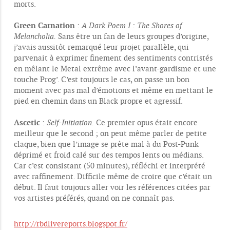
morts.
Green Carnation
:
A Dark Poem I : The Shores of
Melancholia.
Sans être un fan de leurs groupes d’origine,
j’avais aussitôt remarqué leur projet parallèle, qui
parvenait à exprimer finement des sentiments contristés
en mêlant le Metal extrême avec l’avant-gardisme et une
touche Prog’. C’est toujours le cas, on passe un bon
moment avec pas mal d’émotions et même en mettant le
pied en chemin dans un Black propre et agressif.
Ascetic
:
Self-Initiation.
Ce premier opus était encore
meilleur que le second ; on peut même parler de petite
claque, bien que l’image se prête mal à du Post-Punk
déprimé et froid calé sur des tempos lents ou médians.
Car c’est consistant (50 minutes), réfléchi et interprété
avec raffinement. Difficile même de croire que c’était un
début. Il faut toujours aller voir les références citées par
vos artistes préférés, quand on ne connaît pas.
http://rbdlivereports.blogspot.fr/