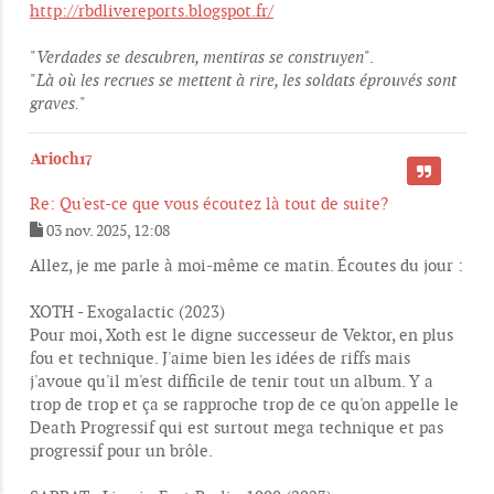
http://rbdlivereports.blogspot.fr/
"
Verdades se descubren, mentiras se construyen
".
"
Là où les recrues se mettent à rire, les soldats éprouvés sont
graves.
"
Arioch17
CITER
Re: Qu'est-ce que vous écoutez là tout de suite?
03 nov. 2025, 12:08
M
e
Allez, je me parle à moi-même ce matin. Écoutes du jour :
s
s
XOTH - Exogalactic (2023)
a
g
Pour moi, Xoth est le digne successeur de Vektor, en plus
e
fou et technique. J'aime bien les idées de riffs mais
j'avoue qu'il m'est difficile de tenir tout un album. Y a
trop de trop et ça se rapproche trop de ce qu'on appelle le
Death Progressif qui est surtout mega technique et pas
progressif pour un brôle.