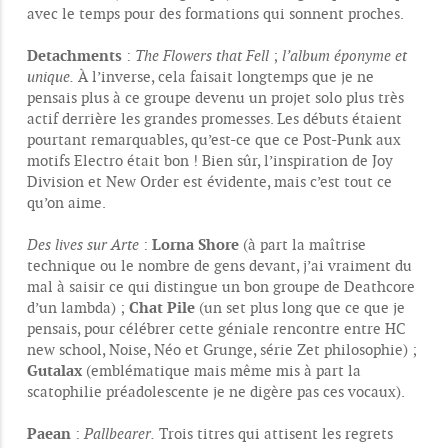
avec le temps pour des formations qui sonnent proches.
Detachments
:
The Flowers that Fell
;
l’album éponyme et
unique.
À l’inverse, cela faisait longtemps que je ne
pensais plus à ce groupe devenu un projet solo plus très
actif derrière les grandes promesses. Les débuts étaient
pourtant remarquables, qu’est-ce que ce Post-Punk aux
motifs Electro était bon ! Bien sûr, l’inspiration de Joy
Division et New Order est évidente, mais c’est tout ce
qu’on aime.
Lorna Shore
Des lives sur Arte
:
(à part la maîtrise
technique ou le nombre de gens devant, j’ai vraiment du
mal à saisir ce qui distingue un bon groupe de Deathcore
Chat Pile
d’un lambda) ;
(un set plus long que ce que je
pensais, pour célébrer cette géniale rencontre entre HC
new school, Noise, Néo et Grunge, série Zet philosophie) ;
Gutalax
(emblématique mais même mis à part la
scatophilie préadolescente je ne digère pas ces vocaux).
Paean
:
Pallbearer.
Trois titres qui attisent les regrets