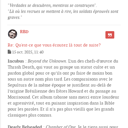
"
Verdades se descubren, mentiras se construyen
".
"
Là où les recrues se mettent à rire, les soldats éprouvés sont
graves.
"
RBD
CITER
Re: Qu'est-ce que vous écoutez là tout de suite?
15 oct. 2025, 11:40
M
e
Incubus
:
Beyond the Unknown.
L’un des chefs-d’œuvre du
s
Thrash Death, qui vaut au groupe un statut culte et un
s
pardon global pour ce qu’ils ont pu faire de moins bon
a
g
sous un autre nom plus tard. Les comparaisons avec le
e
Sepultura de la même époque se justifient au-delà de
l’origine Brésilienne des frères Howard et du passage au
Morrisound. Cet album tabasse sans merci entre lourdeur
et agressivité, tout en puisant inspiration dans la Bible
pour les paroles. Et il n’a pas plus vieilli que les grands
classiques plus connus.
Dearly Beheaded
:
Chamber of One.
Je le tiens aussi pour