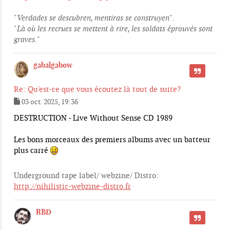
"
Verdades se descubren, mentiras se construyen
".
"
Là où les recrues se mettent à rire, les soldats éprouvés sont
graves.
"
gabalgabow
CITER
Re: Qu'est-ce que vous écoutez là tout de suite?
03 oct. 2025, 19:36
M
e
DESTRUCTION - Live Without Sense CD 1989
s
s
Les bons morceaux des premiers albums avec un batteur
a
g
plus carré
e
Underground tape label/ webzine/ Distro:
http://nihilistic-webzine-distro.fr
RBD
CITER