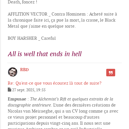
Death, foncez !
AFFLITION VECTOR _ Contra Hominem : Acheté suite à
la chronique faite ici, ça pue la mort, la crasse, le Black
Metal que j'aime en quelque sorte.
BOY HARSHER _ Careful
All is well that ends in hell
RBD
CITER
Re: Qu'est-ce que vous écoutez là tout de suite?
27 sept. 2025, 19:55
M
e
Empusae
:
The Alchemist’s Rift et quelques extraits de la
s
discographie antérieure.
L’une des dernières créations de
s
Nicolas van Meiraeghe, qui a un CV long comme ça avec
a
g
ce vieux projet personnel et beaucoup d’autres
e
participations depuis vingt-cinq ans. Il nous sert une