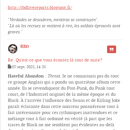
http://rbdlivereports.blogspot.fr/
"
Verdades se descubren, mentiras se construyen
".
"
Là où les recrues se mettent à rire, les soldats éprouvés sont
graves.
"
RBD
CITER
Re: Qu'est-ce que vous écoutez là tout de suite?
07 sept. 2025, 14:35
M
e
Hateful Abandon
:
Threat.
Je ne connaissais pas du tout
s
ce groupe Anglais qui a pondu un quatrième album cette
s
année. Ils se revendiquent du Post-Punk, du Punk tout
a
g
court, de l’Industriel originel de la même époque et du
e
Black. À l’arrivée l’influence des Swans et de Killing Joke
paraît éclatante dans cette noirceur poussiéreuse tout à
fait intéressante pour ces rythmiques inattendues et ce
mélange tout à fait ordonné en vérité (à part que les
traces de Black ne me semblent pas évidentes au-delà