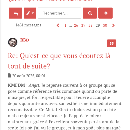
1461 messages
1
…
26
27
28
29
30
RBD
CITER
Re: Qu'est-ce que vous écoutez là
tout de suite?
20 août 2025, 00:01
M
e
KMFDM
:
Angst.
Je repense souvent à ce groupe qui se
s
pose comme référence très commode quand on parle de
s
musique, et fort respectable pour l'œuvre accomplie
a
g
depuis quarante ans avec son esthétisme immédiatement
e
reconnaissable. Ce Metal Electro Indus est un peu daté
mais toujours aussi efficace. Je l’apprécie mieux
maintenant, grâce à l’excellent souvenir persistant de la
seule fois où j’ai vu le groupe, et à mon goût plus marqué