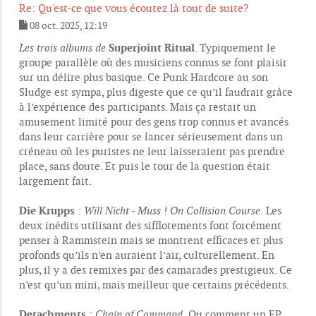
Re: Qu'est-ce que vous écoutez là tout de suite?
08 oct. 2025, 12:19
M
e
Superjoint Ritual
Les trois albums de
. Typiquement le
s
groupe parallèle où des musiciens connus se font plaisir
s
sur un délire plus basique. Ce Punk Hardcore au son
a
g
Sludge est sympa, plus digeste que ce qu’il faudrait grâce
e
à l’expérience des participants. Mais ça restait un
amusement limité pour des gens trop connus et avancés
dans leur carrière pour se lancer sérieusement dans un
créneau où les puristes ne leur laisseraient pas prendre
place, sans doute. Et puis le tour de la question était
largement fait.
Die Krupps
:
Will Nicht - Muss ! On Collision Course.
Les
deux inédits utilisant des sifflotements font forcément
penser à Rammstein mais se montrent efficaces et plus
profonds qu’ils n’en auraient l’air, culturellement. En
plus, il y a des remixes par des camarades prestigieux. Ce
n’est qu’un mini, mais meilleur que certains précédents.
Detachments
:
Chain of Command.
Ou comment un EP