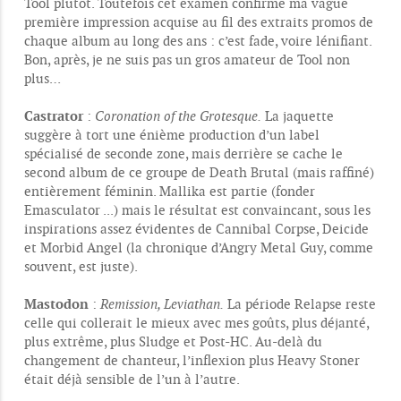
Tool plutôt. Toutefois cet examen confirme ma vague
première impression acquise au fil des extraits promos de
chaque album au long des ans : c’est fade, voire lénifiant.
Bon, après, je ne suis pas un gros amateur de Tool non
plus…
Castrator
:
Coronation of the Grotesque.
La jaquette
suggère à tort une énième production d’un label
spécialisé de seconde zone, mais derrière se cache le
second album de ce groupe de Death Brutal (mais raffiné)
entièrement féminin. Mallika est partie (fonder
Emasculator ...) mais le résultat est convaincant, sous les
inspirations assez évidentes de Cannibal Corpse, Deicide
et Morbid Angel (la chronique d’Angry Metal Guy, comme
souvent, est juste).
Mastodon
:
Remission, Leviathan.
La période Relapse reste
celle qui collerait le mieux avec mes goûts, plus déjanté,
plus extrême, plus Sludge et Post-HC. Au-delà du
changement de chanteur, l’inflexion plus Heavy Stoner
était déjà sensible de l’un à l’autre.