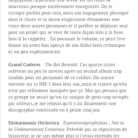
a
g
morceaux presque entièrement enregistrés. On le
e
critique parfois pour cela, mais son engagement physique
dans le chant et la danse exigeraient d’emmener une
voire deux autres personnes et il préfère se déplacer seul
pour un projet qui se veut de toute façon solo à la base,
faut-il le rappeler… En poussant le volume, ce petit live
donne un assez bon aperçu de son Indus bien rythmique
et un peu expérimentale.
Grand Cadaver
:
The Rot Beneath.
Ces quatre titres
relèvent un peu le niveau après un second album trop
lambda pour un personnel de ce calibre. On insiste
souvent sur la HM-2 dans leur son, mais je trouve qu’elle
n’est pas tellement marquée que ça. Moi qui pensais que
ce groupe ne serait qu’un tir unique de gens trop occupés
par ailleurs, je me réjouis qu’il y ait finalement une
discographie constituée en à peine cinq ans.
Disharmonic Orchestra
:
Expositionsprophylaxe ; Not to
be Undimensional Conscious.
Précédé par sa réputation de
bizarrerie, je ne sais même plus si j’avais entendu les