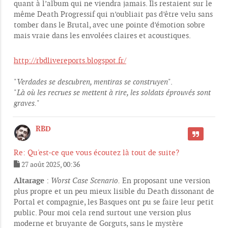
quant à l’album qui ne viendra jamais. Ils restaient sur le
même Death Progressif qui n’oubliait pas d’être velu sans
tomber dans le Brutal, avec une pointe d’émotion sobre
mais vraie dans les envolées claires et acoustiques.
http://rbdlivereports.blogspot.fr/
"
Verdades se descubren, mentiras se construyen
".
"
Là où les recrues se mettent à rire, les soldats éprouvés sont
graves.
"
RBD
CITER
Re: Qu'est-ce que vous écoutez là tout de suite?
27 août 2025, 00:36
M
e
Altarage
:
Worst Case Scenario.
En proposant une version
s
plus propre et un peu mieux lisible du Death dissonant de
s
Portal et compagnie, les Basques ont pu se faire leur petit
a
g
public. Pour moi cela rend surtout une version plus
e
moderne et bruyante de Gorguts, sans le mystère