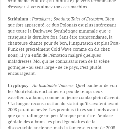
d’un même état d’esprit nihiliste). Je vous recommande
d’essayer si vous aimez tous ces machins.
Stridulum
:
Paradigm ; Soothing Tales of Escapism.
Bien
que fort apparenté, ce duo Polonais est plus intéressant
que toute la Darkwave Synthétique minimale que je
critiquais la dernière fois. Sans être transcendante, la
chanteuse chante pour de bon, l’inspiration est plus Post-
Punk (et précisément Cold Wave comme on dit chez
nous), il y a enfin de l’émotion malgré quelques
maladresses. Moi qui ne connaissais rien de la scène
gothique - au sens large - de ce pays, c’est plutôt
encourageant.
Cryptopsy
:
An Insatiable Violence.
Quel bonheur de voir
les Montréalais enchaîner en peu de temps deux
excellents albums, comme un jeune combo plein d’avenir
! La longue reconstruction du statut qu’ils avaient avant
2008 paraît achevée. Les premiers titres sont brefs avant
que ça se rallonge un peu. Manque peut-être l’audace
géniale des albums les plus légendaires de la
discographie ancienne, mais la fameuse erreur de 2008