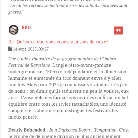
"
Là où les recrues se mettent à rire, les soldats éprouvés sont
graves.
"
RBD
CITER
Re: Qu'est-ce que vous écoutez là tout de suite?
14 sept. 2025, 00:27
M
e
Une étude exhaustive de la programmation de l’Ombra
s
Festival de Barcelone.
L’angle rétro-avant-gardiste
s
underground sur l’Electro indépendante et la dimension
a
g
humaine et enracinée du truc donnent envie d’y aller
e
une fois. Mais pour 2025 je connaissais vraiment très peu
de noms : on dirait qu’ils réduisent un peu la voilure, eux
aussi. L’ensemble des formations invitées confirme un bel
équilibre entre tous les styles rattachables, une identité
complète et cohérente qui distingue les festivals les
mieux pensés.
Dearly Beheaded
:
In a Darkened Room ; Temptation.
C’est
le groupe de deuxième division le plus anciennement