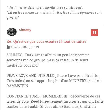
"
Verdades se descubren, mentiras se construyen
".
"
Là où les recrues se mettent à rire, les soldats éprouvés sont
graves.
"
Simony
CITER
Re: Qu'est-ce que vous écoutez là tout de suite?
21 sept. 2025, 08:19
M
e
SOULFLY _ Dark Ages : album un peu long comme
s
souvent avec ce groupe mais ça reste un de leurs
s
meilleurs pour moi
a
g
e
PEAVE LOVE AND PITBULLS _ Peace Love And Pitbulls :
Très indus', on se rapproche plus d'un MINISTRY que d'un
RAMMSTEIN
CONSTANCE TOMB _ MCMLXXXVIII : découverte de ces
titres de Tony Reed furieusement inspirés et qui ont failli
tomber dans l'oubli. Si vous aimez Bauhaus, Christian