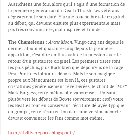
Autrichiens une fois, alors qu’il s’agit d’une formation de
la première génération du Death Thrash. Les vétérans
dégusteront le son daté. Y’a une touche brutale ou grind
au début, qui devient ensuite plus expérimentale mais
pas très convaincante, mal inspirée et timide.
The Chameleons
:
Arctic Moon.
Vingt-cinq ans depuis le
dernier album et quarante-cinq depuis la première
apparition, c’est dire qu’il y avait de la pression avec le
retour d’un guitariste originel. Les premiers titres sont
les plus pêchus, plus Rock bien que dépourvus de la rage
Post-Punk des lointains débuts. Mais le son magique
propre aux Mancuniens est bien là, ces guitares
cristallines généreusement réverbérées, le chant de “
Vox
”
Mark Burgess, cette mélancolie vaporeuse … Puisant
plutôt vers les débuts de Bowie (ouvertement cité) voire
les Beatles tout en conservant l’écriture délayée typique
du groupe, cette résurrection dans une version adoucie
devrait convaincre les fans comme moi-même.
http://rbdlivereports.blogspot.fr/