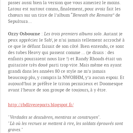
passer aussi bien la version que vous aimeriez le moins.
Latour est surtout connu, finalement, pour avoir fait les
chœurs sur un titre de l’album “
Beneath the Remains
” de
Sepultura…
Ozzy Osbourne
:
Les trois premiers albums solo
. Autant je
peux apprécier le Sab’, je n’ai jamais tellement accroché à
ce que le défunt faisait de son côté. Bien entendu, ce sont
des tubes Heavy qui passent comme … (je disais : des
enfants pourraient nous lire !) et Randy Rhoads était un
guitariste très doué parti trop vite. Mais même en ayant
grandi dans les années 80 ce style ne m’a jamais
beaucoup plu, y compris la NWOBHM, y’a aucun espoir. Et
aujourd’hui je préfère le triton pernicieux et Doomesque
avant l’heure de son groupe de toujours, à y être.
http://rbdlivereports.blogspot.fr/
"
Verdades se descubren, mentiras se construyen
".
"
Là où les recrues se mettent à rire, les soldats éprouvés sont
graves.
"