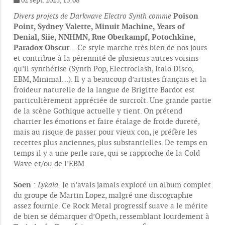
02 sept. 2025, 13:08
M
e
Poison
Divers projets de Darkwave Electro Synth comme
s
Point, Sydney Valette, Minuit Machine, Years of
s
Denial, Siie, NNHMN, Rue Oberkampf, Potochkine,
a
g
Paradox Obscur
… Ce style marche très bien de nos jours
e
et contribue à la pérennité de plusieurs autres voisins
qu’il synthétise (Synth Pop, Electroclash, Italo Disco,
EBM, Minimal…). Il y a beaucoup d’artistes français et la
froideur naturelle de la langue de Brigitte Bardot est
particulièrement appréciée de surcroît. Une grande partie
de la scène Gothique actuelle y tient. On prétend
charrier les émotions et faire étalage de froide dureté,
mais au risque de passer pour vieux con, je préfère les
recettes plus anciennes, plus substantielles. De temps en
temps il y a une perle rare, qui se rapproche de la Cold
Wave et/ou de l’EBM.
Soen
:
Lykaia.
Je n’avais jamais exploré un album complet
du groupe de Martin Lopez, malgré une discographie
assez fournie. Ce Rock Metal progressif suave a le mérite
de bien se démarquer d’Opeth, ressemblant lourdement à