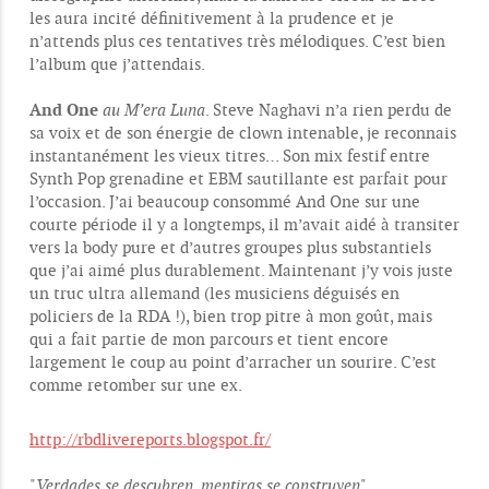
les aura incité définitivement à la prudence et je
n’attends plus ces tentatives très mélodiques. C’est bien
l’album que j’attendais.
And One
au M’era Luna
. Steve Naghavi n’a rien perdu de
sa voix et de son énergie de clown intenable, je reconnais
instantanément les vieux titres… Son mix festif entre
Synth Pop grenadine et EBM sautillante est parfait pour
l’occasion. J’ai beaucoup consommé And One sur une
courte période il y a longtemps, il m’avait aidé à transiter
vers la body pure et d’autres groupes plus substantiels
que j’ai aimé plus durablement. Maintenant j’y vois juste
un truc ultra allemand (les musiciens déguisés en
policiers de la RDA !), bien trop pitre à mon goût, mais
qui a fait partie de mon parcours et tient encore
largement le coup au point d’arracher un sourire. C’est
comme retomber sur une ex.
http://rbdlivereports.blogspot.fr/
"
Verdades se descubren, mentiras se construyen
".