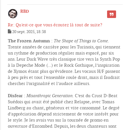
RBD
CITER
Re: Qu'est-ce que vous écoutez là tout de suite?
20 sept. 2025, 18:38
M
e
The Frozen Autumn
:
The Shape of Things to Come.
s
Trente années de carrière pour les Turinois, qui tiennent
s
un rythme de production régulier mais espacé, par six
a
g
ans. Leur Dark Wave très classique tire vers la Synth Pop
e
à la Depeche Mode (...) et le Rock Gothique, l’inspiration
de Xymox étant plus qu’évidente. Les vocaux H/F passent
à peu près et tout l’ensemble roule droit, mais il faudrait
chercher l’originalité et l’audace ailleurs.
Disfear
:
Misanthropic Generation.
C’est du Crust D-Beat
Suédois qui avait été publié chez Relapse, avec Tomas
Lindberg au chant, généreux et vite consommé. Le degré
d’appréciation dépend strictement de votre intérêt pour
le style. Je les avais vus sur la tournée de promo en
ouverture d’Entombed. Depuis, les deux chanteurs sont