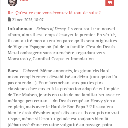
CITER
Re: Qu'est-ce que vous écoutez là tout de suite?
21 oct. 2025, 18:07
M
e
Infrahuman
:
Echoes of Decay.
Ils vont sortir un nouvel
s
album, alors il est temps d’essayer le premier. En vérité,
s
ils ont attiré mon attention parce qu’ils sont originaires
a
g
de Vigo en Espagne où j’ai de la famille. C’est du Death
e
Metal ombrageux sans surenchère, regardant vers
Monstrosity, Cannibal Corpse et Immolation.
Baest
:
Colossal.
Même annoncés, les gimmicks Hard
m’ont complètement déstabilisé au début (tant qu’on l’a
pas entendu…). En m’accrochant aux parties plus
classiques chez eux et à la production adaptée et limpide
de Tue Madsen, je suis en train de me familiariser avec ce
mélange peu courant : du Death coupé au Heavy y’en a
eu plein, mais avec le Hard de Bon Papa ?!? Ils avaient
bien le droit d’évoluer après dix ans et ils ont pris un vrai
risque, même si l’esprit rigolade est toujours bien là
(débarrassé d’une certaine vulgarité au passage, point