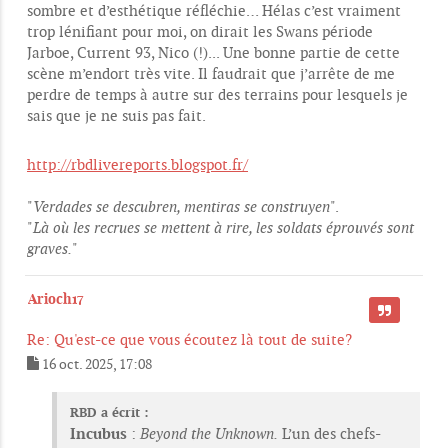
sombre et d’esthétique réfléchie… Hélas c’est vraiment
trop lénifiant pour moi, on dirait les Swans période
Jarboe, Current 93, Nico (!)... Une bonne partie de cette
scène m’endort très vite. Il faudrait que j’arrête de me
perdre de temps à autre sur des terrains pour lesquels je
sais que je ne suis pas fait.
http://rbdlivereports.blogspot.fr/
"
Verdades se descubren, mentiras se construyen
".
"
Là où les recrues se mettent à rire, les soldats éprouvés sont
graves.
"
Arioch17
CITER
Re: Qu'est-ce que vous écoutez là tout de suite?
16 oct. 2025, 17:08
M
e
s
RBD a écrit :
s
Incubus
:
Beyond the Unknown.
L’un des chefs-
a