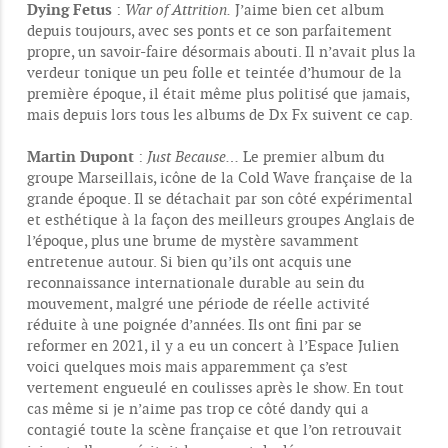
e
Dying Fetus
:
War of Attrition.
J’aime bien cet album
s
depuis toujours, avec ses ponts et ce son parfaitement
s
propre, un savoir-faire désormais abouti. Il n’avait plus la
a
g
verdeur tonique un peu folle et teintée d’humour de la
e
première époque, il était même plus politisé que jamais,
mais depuis lors tous les albums de Dx Fx suivent ce cap.
Martin Dupont
:
Just Because…
Le premier album du
groupe Marseillais, icône de la Cold Wave française de la
grande époque. Il se détachait par son côté expérimental
et esthétique à la façon des meilleurs groupes Anglais de
l’époque, plus une brume de mystère savamment
entretenue autour. Si bien qu’ils ont acquis une
reconnaissance internationale durable au sein du
mouvement, malgré une période de réelle activité
réduite à une poignée d’années. Ils ont fini par se
reformer en 2021, il y a eu un concert à l’Espace Julien
voici quelques mois mais apparemment ça s’est
vertement engueulé en coulisses après le show. En tout
cas même si je n’aime pas trop ce côté dandy qui a
contagié toute la scène française et que l’on retrouvait