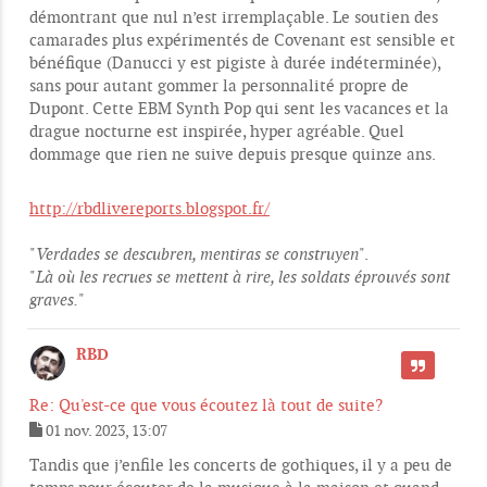
démontrant que nul n’est irremplaçable. Le soutien des
camarades plus expérimentés de Covenant est sensible et
bénéfique (Danucci y est pigiste à durée indéterminée),
sans pour autant gommer la personnalité propre de
Dupont. Cette EBM Synth Pop qui sent les vacances et la
drague nocturne est inspirée, hyper agréable. Quel
dommage que rien ne suive depuis presque quinze ans.
http://rbdlivereports.blogspot.fr/
"
Verdades se descubren, mentiras se construyen
".
"
Là où les recrues se mettent à rire, les soldats éprouvés sont
graves.
"
RBD
CITER
Re: Qu'est-ce que vous écoutez là tout de suite?
01 nov. 2023, 13:07
M
e
Tandis que j’enfile les concerts de gothiques, il y a peu de
s