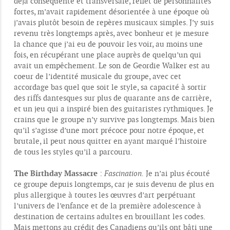
déjà conséquente et transversale, reflet de personnalités
fortes, m’avait rapidement désorientée à une époque où
j’avais plutôt besoin de repères musicaux simples. J’y suis
revenu très longtemps après, avec bonheur et je mesure
la chance que j’ai eu de pouvoir les voir, au moins une
fois, en récupérant une place auprès de quelqu’un qui
avait un empêchement. Le son de Geordie Walker est au
coeur de l’identité musicale du groupe, avec cet
accordage bas quel que soit le style, sa capacité à sortir
des riffs dantesques sur plus de quarante ans de carrière,
et un jeu qui a inspiré bien des guitaristes rythmiques. Je
crains que le groupe n’y survive pas longtemps. Mais bien
qu’il s’agisse d’une mort précoce pour notre époque, et
brutale, il peut nous quitter en ayant marqué l’histoire
de tous les styles qu’il a parcouru.
The Birthday Massacre
:
Fascination.
Je n’ai plus écouté
ce groupe depuis longtemps, car je suis devenu de plus en
plus allergique à toutes les œuvres d’art perpétuant
l’univers de l’enfance et de la première adolescence à
destination de certains adultes en brouillant les codes.
Mais mettons au crédit des Canadiens qu’ils ont bâti une