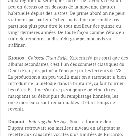
aussi régulier la seule question est de savoir s’il est un
peu en-dessus ou en-dessous de la moyenne (haute)
habituelle depuis des lustres. De prime abord on ne peut
vraiment pas parler d’échec, mais il ne me semble pas
parti non plus pour être le tout meilleur des quinze ou
vingt dernières années. De toute façon comme j’étais en
train de remonter la disco’ du groupe, mon avis va
s’affiner.
Kronos
:
Colossal Titan Strife.
Xtreem n’a pas sorti que des
albums secondaires, c’est l’un des sommets classiques du
Death Français, primé à l’époque par les lecteurs de VS.
La production a un peu vieilli mais on a rarement si bien
introduit de la mélodie dans la brutalité, ça fait tourner
les têtes. Et il ne s’arrête pas à quatre ou cinq titres
marquants au début puis du remplissage honnête, les
onze morceaux sont remarquables. Il était temps de
revenir.
Dupont
:
Entering the Ice Age.
Sous sa formule duo,
Dupont retrouvait son meilleur niveau en adaptant sa
recette aux capacités vocales plus limitées de Riccardo,