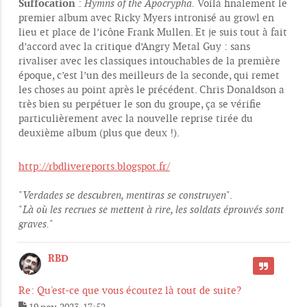
Suffocation
:
Hymns of the Apocrypha.
Voilà finalement le
premier album avec Ricky Myers intronisé au growl en
lieu et place de l’icône Frank Mullen. Et je suis tout à fait
d’accord avec la critique d’Angry Metal Guy : sans
rivaliser avec les classiques intouchables de la première
époque, c’est l’un des meilleurs de la seconde, qui remet
les choses au point après le précédent. Chris Donaldson a
très bien su perpétuer le son du groupe, ça se vérifie
particulièrement avec la nouvelle reprise tirée du
deuxième album (plus que deux !).
http://rbdlivereports.blogspot.fr/
"
Verdades se descubren, mentiras se construyen
".
"
Là où les recrues se mettent à rire, les soldats éprouvés sont
graves.
"
RBD
CITER
Re: Qu'est-ce que vous écoutez là tout de suite?
19 nov. 2023, 17:52