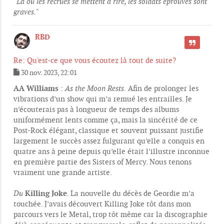
"
Là où les recrues se mettent à rire, les soldats éprouvés sont
graves.
"
RBD
CITER
Re: Qu'est-ce que vous écoutez là tout de suite?
30 nov. 2023, 22:01
M
e
AA Williams
:
As the Moon Rests.
Afin de prolonger les
s
vibrations d’un show qui m’a remué les entrailles. Je
s
n’écouterais pas à longueur de temps des albums
a
g
uniformément lents comme ça, mais la sincérité de ce
e
Post-Rock élégant, classique et souvent puissant justifie
largement le succès assez fulgurant qu’elle a conquis en
quatre ans à peine depuis qu’elle était l’illustre inconnue
en première partie des Sisters of Mercy. Nous tenons
vraiment une grande artiste.
Killing Joke
Du
. La nouvelle du décès de Geordie m’a
touchée. J’avais découvert Killing Joke tôt dans mon
parcours vers le Metal, trop tôt même car la discographie