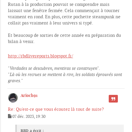
Rutan à la production pouvait se comprendre mais
laissait une fenêtre fermée. Cela commençait à tourner
vraiment en rond. En plus, cette pochette steampunk ne
collait pas vraiment à leur univers si typé.
Et beaucoup de sorties de cette année en préparation du
bilan à venir.
http://rbdlivereports.blogspot.fr/
"
Verdades se descubren, mentiras se construyen
".
"
Là où les recrues se mettent à rire, les soldats éprouvés sont
graves.
"
Arioch91
CITER
Re: Qu'est-ce que vous écoutez là tout de suite?
07 déc. 2023, 19:30
M
e
s
RBD a écrit :