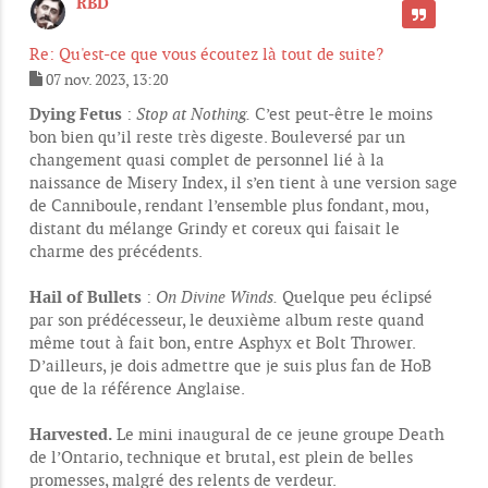
RBD
CITER
Re: Qu'est-ce que vous écoutez là tout de suite?
07 nov. 2023, 13:20
M
e
Dying Fetus
:
Stop at Nothing.
C’est peut-être le moins
s
bon bien qu’il reste très digeste. Bouleversé par un
s
changement quasi complet de personnel lié à la
a
g
naissance de Misery Index, il s’en tient à une version sage
e
de Canniboule, rendant l’ensemble plus fondant, mou,
distant du mélange Grindy et coreux qui faisait le
charme des précédents.
Hail of Bullets
:
On Divine Winds.
Quelque peu éclipsé
par son prédécesseur, le deuxième album reste quand
même tout à fait bon, entre Asphyx et Bolt Thrower.
D’ailleurs, je dois admettre que je suis plus fan de HoB
que de la référence Anglaise.
Harvested.
Le mini inaugural de ce jeune groupe Death
de l’Ontario, technique et brutal, est plein de belles
promesses, malgré des relents de verdeur.