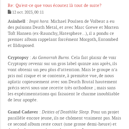
Re: Qu'est-ce que vous écoutez là tout de suite?
12 oct. 2023, 00:11
M
e
Asinhell
:
Impii hora.
Michael Poulsen de Volbeat a eu
s
des pulsions Death Metal, et avec Marc Grewe et Morten
s
Toft Hansen (ex-Raunchy, Hatesphere…), il a pondu ce
a
g
premier album rappelant forcément Morgoth, Entombed
e
et Illdisposed.
Cryptopsy
:
As Gomorrah Burns.
Cela fait plaisir de voir
Cryptopsy revenir sur un gros label quinze ans après, ils
vont obtenir un peu plus d’attention. Mais le groupe n’a
pris nul risque et se contente, à première vue, de nous
aplatir copieusement avec son Death Brutal hautement
précis servi sous une recette très orthodoxe ; mais sans
les expérimentations qui faisaient le charme inoubliable
de leur apogée.
Grand Cadaver
:
Deities of Deathlike Sleep.
Pour un projet
parallèle encore jeune, ils ne chôment vraiment pas. Mais
ce second album reste court (une grosse demi-heure) et