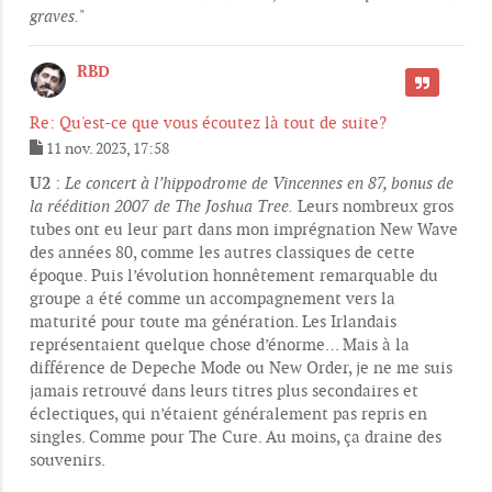
graves.
"
RBD
CITER
Re: Qu'est-ce que vous écoutez là tout de suite?
11 nov. 2023, 17:58
M
e
U2
:
Le concert à l’hippodrome de Vincennes en 87, bonus de
s
la réédition 2007 de The Joshua Tree.
Leurs nombreux gros
s
tubes ont eu leur part dans mon imprégnation New Wave
a
g
des années 80, comme les autres classiques de cette
e
époque. Puis l’évolution honnêtement remarquable du
groupe a été comme un accompagnement vers la
maturité pour toute ma génération. Les Irlandais
représentaient quelque chose d’énorme… Mais à la
différence de Depeche Mode ou New Order, je ne me suis
jamais retrouvé dans leurs titres plus secondaires et
éclectiques, qui n’étaient généralement pas repris en
singles. Comme pour The Cure. Au moins, ça draine des
souvenirs.