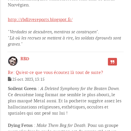
Norvégien.
http://rbdlivereports.blogspot.fr/
"
Verdades se descubren, mentiras se construyen
".
"
Là où les recrues se mettent à rire, les soldats éprouvés sont
graves.
"
RBD
CITER
Re: Qu'est-ce que vous écoutez là tout de suite?
25 oct. 2023, 13:15
M
e
Soilent Green
:
A Deleted Symphony for the Beaten Down.
s
Ce deuxième long format me semble le plus abouti, le
s
plus marqué Metal aussi. Et la pochette suggère assez les
a
g
hallucinations religieuses, esthétiques, occultes et
e
spatiales qui ont pesé sur lui !
Dying Fetus
:
Make Them Beg for Death.
Pour un groupe