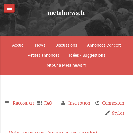
metalnews.fr
Accueil
News
Discussions
Annonces Concert
Petites annonces
Idées / Suggestions
retour à Metalnews.fr
Raccourcis
FAQ
Inscription
Connexion
Styles
Qu'est-ce que vous écoutez là tout de suite?