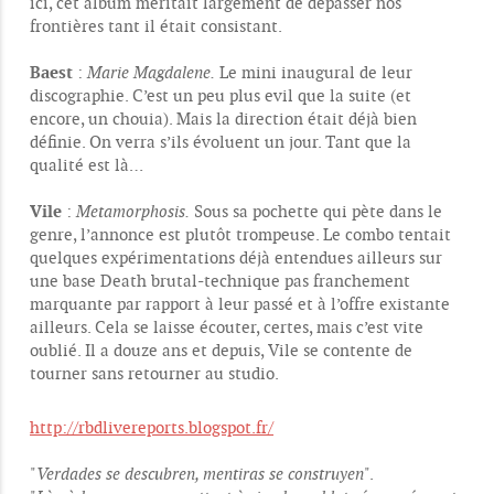
ici, cet album méritait largement de dépasser nos
frontières tant il était consistant.
Baest
:
Marie Magdalene.
Le mini inaugural de leur
discographie. C’est un peu plus evil que la suite (et
encore, un chouia). Mais la direction était déjà bien
définie. On verra s’ils évoluent un jour. Tant que la
qualité est là…
Vile
:
Metamorphosis.
Sous sa pochette qui pète dans le
genre, l’annonce est plutôt trompeuse. Le combo tentait
quelques expérimentations déjà entendues ailleurs sur
une base Death brutal-technique pas franchement
marquante par rapport à leur passé et à l’offre existante
ailleurs. Cela se laisse écouter, certes, mais c’est vite
oublié. Il a douze ans et depuis, Vile se contente de
tourner sans retourner au studio.
http://rbdlivereports.blogspot.fr/
"
Verdades se descubren, mentiras se construyen
".