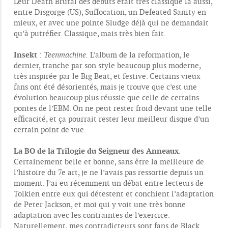
Leur Death Brutal des débuts était très classique là aussi,
entre Disgorge (US), Suffocation, un Defeated Sanity en
mieux, et avec une pointe Sludge déjà qui ne demandait
qu’à putréfier. Classique, mais très bien fait.
Insekt
:
Teenmachine.
L’album de la reformation, le
dernier, tranche par son style beaucoup plus moderne,
très inspirée par le Big Beat, et festive. Certains vieux
fans ont été désorientés, mais je trouve que c’est une
évolution beaucoup plus réussie que celle de certains
pontes de l’EBM. On ne peut rester froid devant une telle
efficacité, et ça pourrait rester leur meilleur disque d’un
certain point de vue.
La BO de la Trilogie du Seigneur des Anneaux
.
Certainement belle et bonne, sans être la meilleure de
l’histoire du 7e art, je ne l’avais pas ressortie depuis un
moment. J’ai eu récemment un débat entre lecteurs de
Tolkien entre eux qui détestent et conchient l’adaptation
de Peter Jackson, et moi qui y voit une très bonne
adaptation avec les contraintes de l’exercice.
Naturellement, mes contradicteurs sont fans de Black