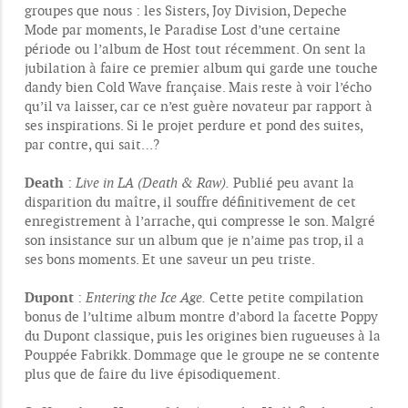
groupes que nous : les Sisters, Joy Division, Depeche
a
g
Mode par moments, le Paradise Lost d’une certaine
e
période ou l’album de Host tout récemment. On sent la
jubilation à faire ce premier album qui garde une touche
dandy bien Cold Wave française. Mais reste à voir l’écho
qu’il va laisser, car ce n’est guère novateur par rapport à
ses inspirations. Si le projet perdure et pond des suites,
par contre, qui sait…?
Death
:
Live in LA (Death & Raw).
Publié peu avant la
disparition du maître, il souffre définitivement de cet
enregistrement à l’arrache, qui compresse le son. Malgré
son insistance sur un album que je n’aime pas trop, il a
ses bons moments. Et une saveur un peu triste.
Dupont
:
Entering the Ice Age.
Cette petite compilation
bonus de l’ultime album montre d’abord la facette Poppy
du Dupont classique, puis les origines bien rugueuses à la
Pouppée Fabrikk. Dommage que le groupe ne se contente
plus que de faire du live épisodiquement.