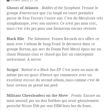
M
e
Ghosts of Atlantis
:
Riddles of the Sycophant.
J’essaie le
s
groupe d’ouverture que j’ai loupé en toute première
s
partie de Fear Factory l’autre soir. C’est du Metalcore très
a
g
symphonique, avec son univers. Ce n’est pas mon truc,
e
mais c’est très pro pour une formation encore récente.
Black Bile
:
The Substance.
Frozen Records m’a offert ce
mini avec l’album de Sang Froid. Je découvre donc ce
groupe Breton, qui sert du Doom Post-Metal épais sur un
chant féminin clair et chaud qui fait un contrepoint
intéressant. À suivre.
Strigoï
:
Bathed in a Black Sun EP.
C’est juste un mini de
même pas un quart d’heure qui commence avec un
excellent extrait du second album, mais comme c’est de
haut niveau on prend son pied.
Militant Cheerleaders on the Move
:
Freaks.
Encore un
mini jouissif, par un duo Suédois qui avait génialement
pastiché Nitzer Ebb par une EBM bien bas du front,