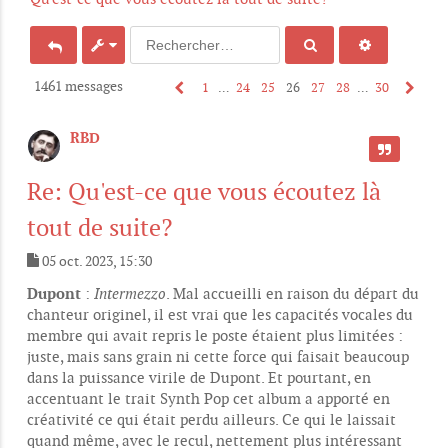
1461 messages
1
…
24
25
26
27
28
…
30
RBD
CITER
Re: Qu'est-ce que vous écoutez là
tout de suite?
05 oct. 2023, 15:30
M
e
Dupont
:
Intermezzo
. Mal accueilli en raison du départ du
s
chanteur originel, il est vrai que les capacités vocales du
s
membre qui avait repris le poste étaient plus limitées :
a
g
juste, mais sans grain ni cette force qui faisait beaucoup
e
dans la puissance virile de Dupont. Et pourtant, en
accentuant le trait Synth Pop cet album a apporté en
créativité ce qui était perdu ailleurs. Ce qui le laissait
quand même, avec le recul, nettement plus intéressant