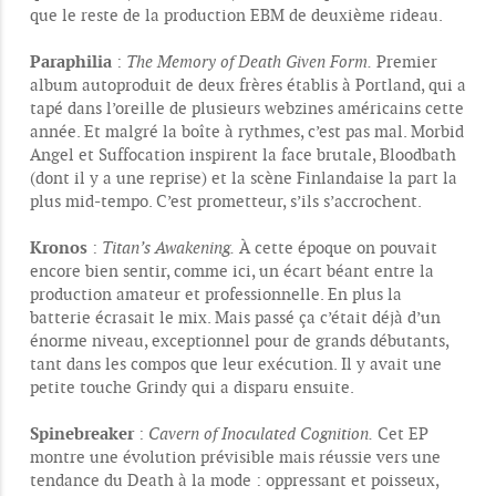
que le reste de la production EBM de deuxième rideau.
Paraphilia
:
The Memory of Death Given Form.
Premier
album autoproduit de deux frères établis à Portland, qui a
tapé dans l’oreille de plusieurs webzines américains cette
année. Et malgré la boîte à rythmes, c’est pas mal. Morbid
Angel et Suffocation inspirent la face brutale, Bloodbath
(dont il y a une reprise) et la scène Finlandaise la part la
plus mid-tempo. C’est prometteur, s’ils s’accrochent.
Kronos
:
Titan’s Awakening.
À cette époque on pouvait
encore bien sentir, comme ici, un écart béant entre la
production amateur et professionnelle. En plus la
batterie écrasait le mix. Mais passé ça c’était déjà d’un
énorme niveau, exceptionnel pour de grands débutants,
tant dans les compos que leur exécution. Il y avait une
petite touche Grindy qui a disparu ensuite.
Spinebreaker
:
Cavern of Inoculated Cognition.
Cet EP
montre une évolution prévisible mais réussie vers une
tendance du Death à la mode : oppressant et poisseux,