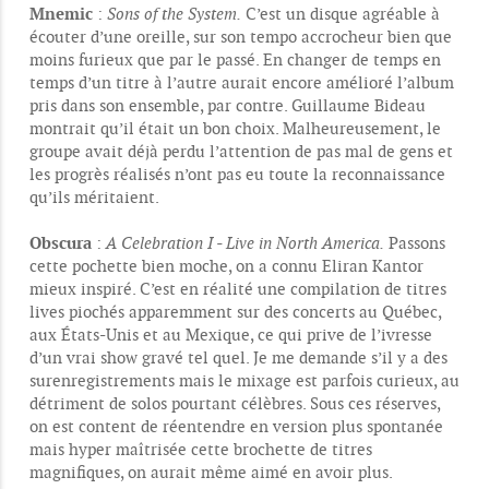
Mnemic
:
Sons of the System.
C’est un disque agréable à
écouter d’une oreille, sur son tempo accrocheur bien que
moins furieux que par le passé. En changer de temps en
temps d’un titre à l’autre aurait encore amélioré l’album
pris dans son ensemble, par contre. Guillaume Bideau
montrait qu’il était un bon choix. Malheureusement, le
groupe avait déjà perdu l’attention de pas mal de gens et
les progrès réalisés n’ont pas eu toute la reconnaissance
qu’ils méritaient.
Obscura
:
A Celebration I - Live in North America.
Passons
cette pochette bien moche, on a connu Eliran Kantor
mieux inspiré. C’est en réalité une compilation de titres
lives piochés apparemment sur des concerts au Québec,
aux États-Unis et au Mexique, ce qui prive de l’ivresse
d’un vrai show gravé tel quel. Je me demande s’il y a des
surenregistrements mais le mixage est parfois curieux, au
détriment de solos pourtant célèbres. Sous ces réserves,
on est content de réentendre en version plus spontanée
mais hyper maîtrisée cette brochette de titres
magnifiques, on aurait même aimé en avoir plus.