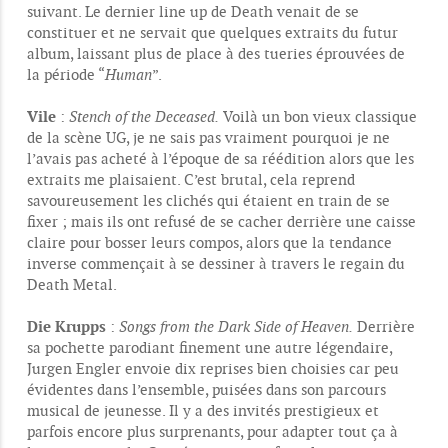
e
suivant. Le dernier line up de Death venait de se
constituer et ne servait que quelques extraits du futur
album, laissant plus de place à des tueries éprouvées de
la période “
Human
”.
Vile
:
Stench of the Deceased.
Voilà un bon vieux classique
de la scène UG, je ne sais pas vraiment pourquoi je ne
l’avais pas acheté à l’époque de sa réédition alors que les
extraits me plaisaient. C’est brutal, cela reprend
savoureusement les clichés qui étaient en train de se
fixer ; mais ils ont refusé de se cacher derrière une caisse
claire pour bosser leurs compos, alors que la tendance
inverse commençait à se dessiner à travers le regain du
Death Metal.
Die Krupps
:
Songs from the Dark Side of Heaven.
Derrière
sa pochette parodiant finement une autre légendaire,
Jurgen Engler envoie dix reprises bien choisies car peu
évidentes dans l’ensemble, puisées dans son parcours
musical de jeunesse. Il y a des invités prestigieux et
parfois encore plus surprenants, pour adapter tout ça à