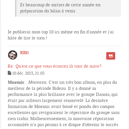
s
Et beaucoup de sorties de cette année en
a
préparation du bilan à venir.
g
e
Je publierai mon top 10 ici même en fin d'année et j'ai
hâte de lire le tien !
RBD
CITER
Re: Qu'est-ce que vous écoutez là tout de suite?
10 déc. 2023, 21:03
M
e
Mnemic
:
Mnemesis.
C’est un très bon album, en plus du
s
meilleur de la période Bideau. Il y a donné sa
s
performance la plus brillante avec le groupe Danois, qui
a
g
était par ailleurs largement renouvelé. La dernière
e
formation de Mnemic avait bossé et pondu des compos
excellentes qui revigoraient le répertoire du groupe sans
rien trahir. Malheureusement, la mauvaise réputation
accumulée n’a pas permis à ce disque d’obtenir le succès