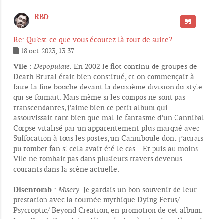
RBD
CITER
Re: Qu'est-ce que vous écoutez là tout de suite?
18 oct. 2023, 13:37
M
e
Vile
:
Depopulate.
En 2002 le flot continu de groupes de
s
Death Brutal était bien constitué, et on commençait à
s
faire la fine bouche devant la deuxième division du style
a
g
qui se formait. Mais même si les compos ne sont pas
e
transcendantes, j’aime bien ce petit album qui
assouvissait tant bien que mal le fantasme d’un Cannibal
Corpse vitalisé par un apparentement plus marqué avec
Suffocation à tous les postes, un Canniboule dont j’aurais
pu tomber fan si cela avait été le cas... Et puis au moins
Vile ne tombait pas dans plusieurs travers devenus
courants dans la scène actuelle.
Disentomb
:
Misery.
Je gardais un bon souvenir de leur
prestation avec la tournée mythique Dying Fetus/
Psycroptic/ Beyond Creation, en promotion de cet album.