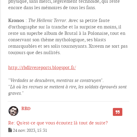
physique, sans merci, légèrement technoïde, qui reste
encore dans les mémoires de tous les fans.
Kronos
:
The Hellenic Terror.
Avec sa petite faute
d’orthographe sur la tranche et la surprise en moins, il
reste un superbe album de Brutal à la Polonaise, tout en
conservant son thème mythologique, ses blasts
remarquables et ses solis tournoyants. Xtreem ne sort pas
toujours que des nullités.
http://rbdlivereports.blogspot.fr/
"
Verdades se descubren, mentiras se construyen
".
"
Là où les recrues se mettent à rire, les soldats éprouvés sont
graves.
"
RBD
CITER
Re: Qu'est-ce que vous écoutez là tout de suite?
24 nov. 2023, 15:31
M