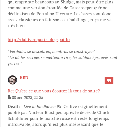
qui emprunte beaucoup au Sludge, mais peut-être plus
comme une version étouffée de Gatecreeper qu’une
déclinaison de Portal ou Ulcerate. Les bases sont donc
assez classiques en fait sous cet habillage, et ça me va
très bien.
http://rbdlivereports.blogspot.fr/
"
Verdades se descubren, mentiras se construyen
".
"
Là où les recrues se mettent à rire, les soldats éprouvés sont
graves.
"
RBD
CITER
Re: Qu'est-ce que vous écoutez là tout de suite?
08 oct. 2023, 22:35
M
e
Death
:
Live in Eindhoven 98.
Ce live originellement
s
publié par Nuclear Blast peu après le décès de Chuck
s
Schuldiner pour le marché russe est resté longtemps
a
g
introuvable, alors qu’il est plus intéressant que le