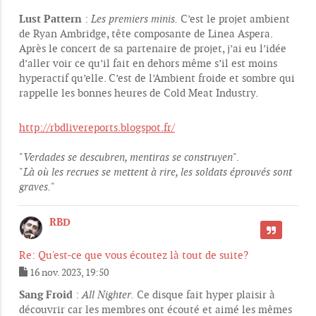
Lust Pattern
:
Les premiers minis.
C’est le projet ambient
de Ryan Ambridge, tête composante de Linea Aspera.
Après le concert de sa partenaire de projet, j’ai eu l’idée
d’aller voir ce qu’il fait en dehors même s’il est moins
hyperactif qu’elle. C’est de l’Ambient froide et sombre qui
rappelle les bonnes heures de Cold Meat Industry.
http://rbdlivereports.blogspot.fr/
"
Verdades se descubren, mentiras se construyen
".
"
Là où les recrues se mettent à rire, les soldats éprouvés sont
graves.
"
RBD
CITER
Re: Qu'est-ce que vous écoutez là tout de suite?
16 nov. 2023, 19:50
M
e
Sang Froid
:
All Nighter.
Ce disque fait hyper plaisir à
s
découvrir car les membres ont écouté et aimé les mêmes
s