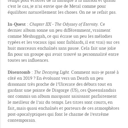
temps pour écouter de la musique à la maison et quand
s
c’est le cas, je n’ai envie que de Metal comme pour
a
g
équilibrer naturellement les choses. On ne se refait pas.
e
In-Quest
:
Chapter IIX - The Odyssey of Eternity.
Ce
dernier album sonne un peu différemment, vraiment
comme Meshuggah, ce qui écrase un peu les mélodies
typées et les vocaux (qui sont faiblards, il est vrai) sur ces
huit morceaux enchaînés sans pause. Cela fait une jolie
fin pour un groupe qui avait trouvé sa personnalité entre
toutes ses influences.
Disentomb
:
The Decaying Light.
Comment suis-je passé à
côté en 2019 ? En évoluant vers un Death un peu
dissonant très proche de l’Ulcerate des débuts tout en
gardant une pointe de Disgorge (US), ces Queenslandais
ont commis un album marquant saisissant parfaitement
le meilleur de l’air du temps. Les titres sont courts, en
fait, mais quasi enchaînés et porteurs de ces atmosphères
post-apocalyptiques qui font le charme de l’extrême
contemporain.