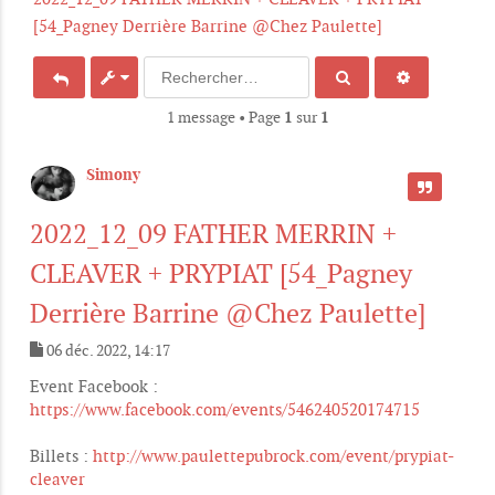
[54_Pagney Derrière Barrine @Chez Paulette]
1 message • Page
1
sur
1
Simony
CITER
2022_12_09 FATHER MERRIN +
CLEAVER + PRYPIAT [54_Pagney
Derrière Barrine @Chez Paulette]
06 déc. 2022, 14:17
M
e
Event Facebook :
s
https://www.facebook.com/events/546240520174715
s
a
g
Billets :
http://www.paulettepubrock.com/event/prypiat-
e
cleaver