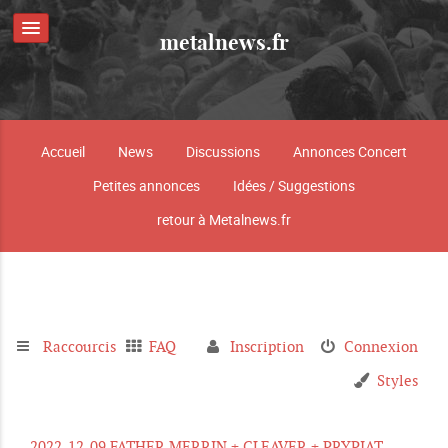
metalnews.fr
Accueil
News
Discussions
Annonces Concert
Petites annonces
Idées / Suggestions
retour à Metalnews.fr
Raccourcis
FAQ
Inscription
Connexion
Styles
2022_12_09 FATHER MERRIN + CLEAVER + PRYPIAT