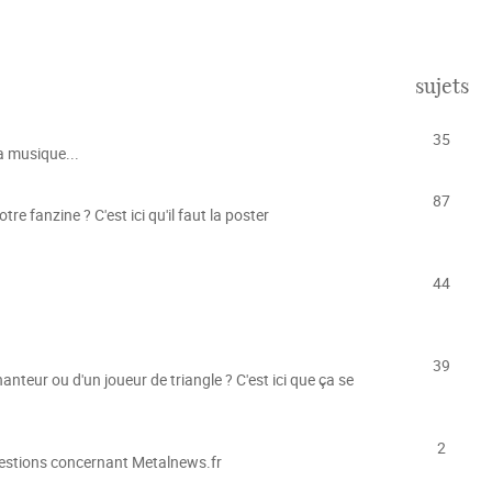
sujets
35
a musique...
87
re fanzine ? C'est ici qu'il faut la poster
44
39
nteur ou d'un joueur de triangle ? C'est ici que ça se
2
gestions concernant Metalnews.fr