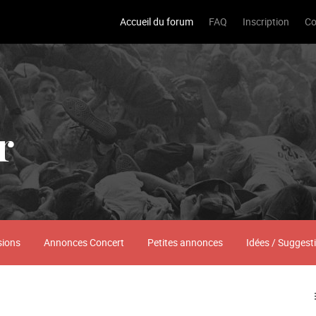
Accueil du forum
FAQ
Inscription
Co
r
sions
Annonces Concert
Petites annonces
Idées / Suggest