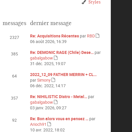
Styles
messages
dernier message
Re: Acquisitions Récentes
par
RBD
2327
C
06 août 2026, 16:39
o
n
Re: DEMONIC RAGE (Chile) Dese…
par
385
s
gabalgabow
C
u
31 déc. 2025, 19:07
o
l
n
t
2022_12_09 FATHER MERRIN + CL…
64
s
e
par
Simony
C
u
r
06 déc. 2022, 14:17
o
l
l
n
t
e
Re: NIHILISTIC Distro - Metal…
par
357
s
e
d
gabalgabow
C
u
r
e
03 janv. 2026, 09:27
o
l
l
r
n
t
e
Re: Bon alors vous en pensez …
par
n
92
s
e
d
Arioch91
i
C
u
r
e
10 avr. 2022, 18:02
e