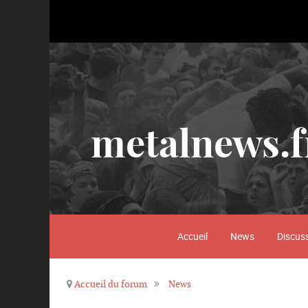
metalnews.f
Accueil
News
Discus
Accueil du forum
News