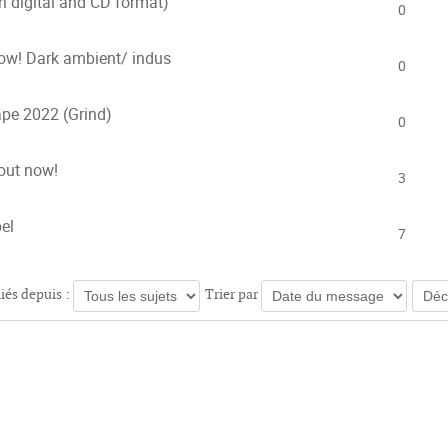
in digital and CD format)
0
w! Dark ambient/ indus
0
ape 2022 (Grind)
0
out now!
3
el
7
liés depuis :
Trier par