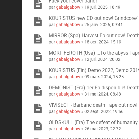
Fuck your cover band!
par
gabalgabow
» 19 juil. 2025, 18:49
KOURISTUS new CD out now! Grindcore/ 
par
gabalgabow
» 25 janv. 2025, 09:41
MIRROR (Spa) Harvest Ep out now! Deat
par
gabalgabow
» 18 oct. 2024, 15:19
MORTIFEROTH (Usa) ...To the abyss Tape
par
gabalgabow
» 12 juil. 2024, 20:02
KOURISTUS (Fin) Demo 2022, Demo 2019 
par
gabalgabow
» 09 mars 2024, 15:25
DEMONIST (Fra) 1er Ep disponible! Deat
par
gabalgabow
» 31 mai 2024, 08:48
VIVISECT - Barbaric death Tape out now!
par
gabalgabow
» 02 sept. 2022, 19:56
OLDSKULL (Fra) The defeat of humanity 
par
gabalgabow
» 26 mai 2023, 22:32