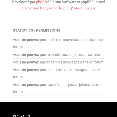
Développé par
phpBB
® Forum Software © phpBB Limited
Traduction française officielle
©
Maël Soucaze
STATISTICS / PERMISSIONS
Vous
ne pouvez pas
publier de nouveaux sujets dans ce
forum
Vous
ne pouvez pas
répondre aux sujets dans ce forum
Vous
ne pouvez pas
éditer vos messages dans ce forum
Vous
ne pouvez pas
supprimer vos messages dans ce
forum
Vous
ne pouvez pas
transférer de pièces jointes dans ce
forum