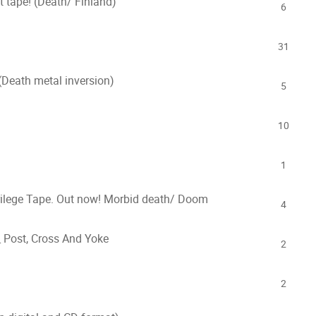
ape! (Death/ Finland)
6
31
Death metal inversion)
5
10
1
rilege Tape. Out now! Morbid death/ Doom
4
 Post, Cross And Yoke
2
2