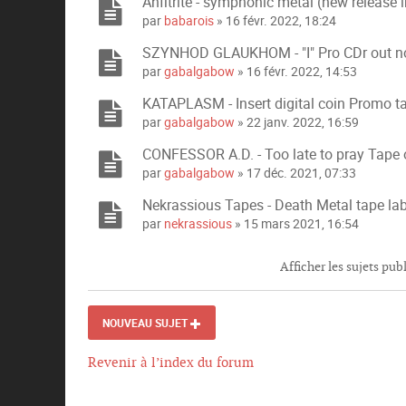
Anfitrite - symphonic metal (new release 
e
s
par
babarois
» 16 févr. 2022, 18:24
j
SZYNHOD GLAUKHOM - "I" Pro CDr out no
o
i
par
gabalgabow
» 16 févr. 2022, 14:53
n
KATAPLASM - Insert digital coin Promo t
t
e
par
gabalgabow
» 22 janv. 2022, 16:59
s
CONFESSOR A.D. - Too late to pray Tape 
par
gabalgabow
» 17 déc. 2021, 07:33
Nekrassious Tapes - Death Metal tape lab
par
nekrassious
» 15 mars 2021, 16:54
Afficher les sujets pub
NOUVEAU SUJET
Revenir à l’index du forum