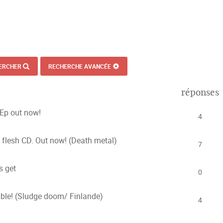
ERCHER
RECHERCHE AVANCÉE
réponses
Ep out now!
4
 flesh CD. Out now! (Death metal)
7
s get
0
ble! (Sludge doom/ Finlande)
4