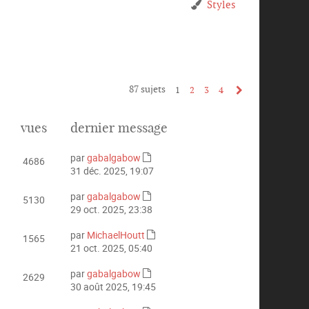
Styles
87 sujets
1
2
3
4
vues
dernier message
par
gabalgabow
4686
C
31 déc. 2025, 19:07
o
n
par
gabalgabow
5130
C
s
29 oct. 2025, 23:38
o
u
n
l
par
MichaelHoutt
1565
C
s
t
21 oct. 2025, 05:40
o
u
e
n
l
r
par
gabalgabow
2629
C
s
t
l
30 août 2025, 19:45
o
u
e
e