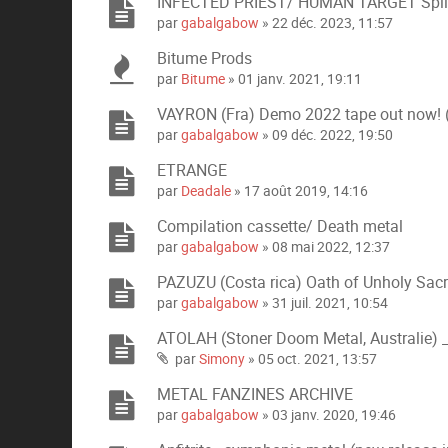
INFECTED PRIEST/ HUMAN TARGET Split t
par
gabalgabow
» 22 déc. 2023, 11:57
Bitume Prods
par
Bitume
» 01 janv. 2021, 19:11
VAYRON (Fra) Demo 2022 tape out now! (
par
gabalgabow
» 09 déc. 2022, 19:50
ETRANGE
par
Deadale
» 17 août 2019, 14:16
Compilation cassette/ Death metal
par
gabalgabow
» 08 mai 2022, 12:37
PAZUZU (Costa rica) Oath of Unholy Sac
par
gabalgabow
» 31 juil. 2021, 10:54
ATOLAH (Stoner Doom Metal, Australie) _
par
Simony
» 05 oct. 2021, 13:57
P
i
METAL FANZINES ARCHIVE
è
par
gabalgabow
» 03 janv. 2020, 19:46
c