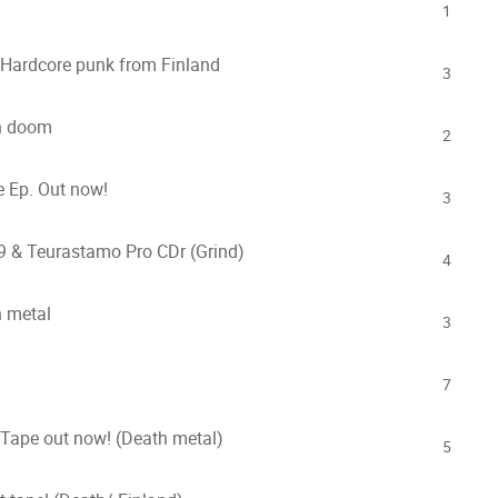
1
Hardcore punk from Finland
3
h doom
2
 Ep. Out now!
3
& Teurastamo Pro CDr (Grind)
4
h metal
3
7
Tape out now! (Death metal)
5