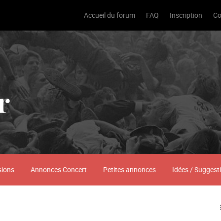
Accueil du forum
FAQ
Inscription
Co
r
sions
Annonces Concert
Petites annonces
Idées / Suggest