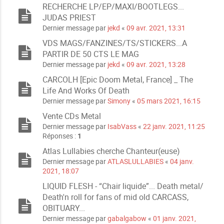
RECHERCHE LP/EP/MAXI/BOOTLEGS...
JUDAS PRIEST
Dernier message par
jekd
«
09 avr. 2021, 13:31
VDS MAGS/FANZINES/TS/STICKERS...A
PARTIR DE 50 CTS LE MAG
Dernier message par
jekd
«
09 avr. 2021, 13:28
CARCOLH [Epic Doom Metal, France] _ The
Life And Works Of Death
Dernier message par
Simony
«
05 mars 2021, 16:15
Vente CDs Metal
Dernier message par
IsabVass
«
22 janv. 2021, 11:25
Réponses :
1
Atlas Lullabies cherche Chanteur(euse)
Dernier message par
ATLASLULLABIES
«
04 janv.
2021, 18:07
LIQUID FLESH - “Chair liquide”... Death metal/
Death'n roll for fans of mid old CARCASS,
OBITUARY...
Dernier message par
gabalgabow
«
01 janv. 2021,