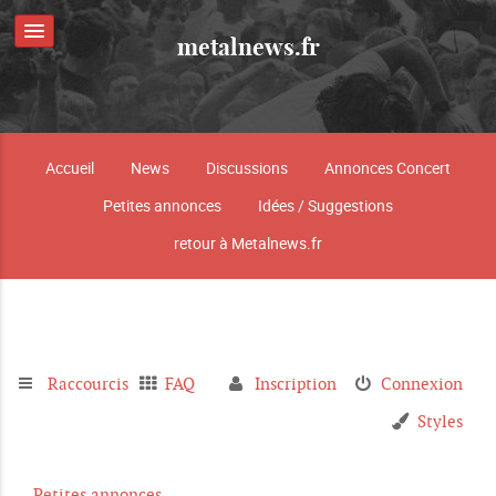
metalnews.fr
Accueil
News
Discussions
Annonces Concert
Petites annonces
Idées / Suggestions
retour à Metalnews.fr
Raccourcis
FAQ
Inscription
Connexion
Styles
Petites annonces