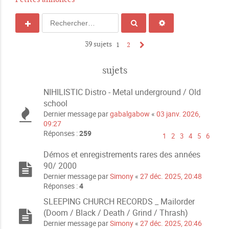
39 sujets
1
2
sujets
NIHILISTIC Distro - Metal underground / Old
school
Dernier message par
gabalgabow
«
03 janv. 2026,
09:27
Réponses :
259
1
2
3
4
5
6
Démos et enregistrements rares des années
90/ 2000
Dernier message par
Simony
«
27 déc. 2025, 20:48
Réponses :
4
SLEEPING CHURCH RECORDS _ Mailorder
(Doom / Black / Death / Grind / Thrash)
Dernier message par
Simony
«
27 déc. 2025, 20:46