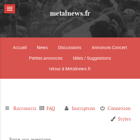
metalnews.fr
Accueil
News
Discussions
Annonces Concert
Petites annonces
Idées / Suggestions
retour à Metalnews.fr
Raccourcis
FAQ
Inscription
Connexion
Styles
Foire aux questions