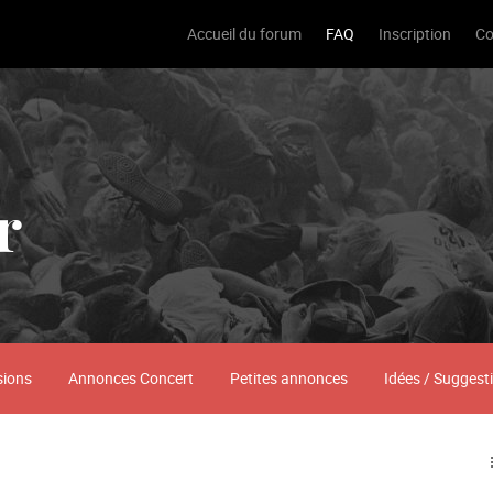
Accueil du forum
FAQ
Inscription
Co
r
sions
Annonces Concert
Petites annonces
Idées / Suggest