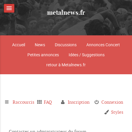
metalnews.fr
Accueil
News
Discussions
Annonces Concert
Petites annonces
Idées / Suggestions
retour à Metalnews.fr
Raccourcis
FAQ
Inscription
Connexion
Styles
Contacter un administrateur du forum