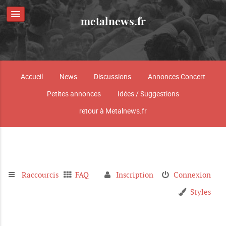
metalnews.fr
Accueil
News
Discussions
Annonces Concert
Petites annonces
Idées / Suggestions
retour à Metalnews.fr
Raccourcis
FAQ
Inscription
Connexion
Styles